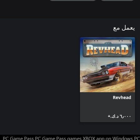
يعمل مع
Revhead
٦٫٠٠٠ د.ك.‏+
PC Game Pass
PC Game Pass games
XBOX app on Windows PC