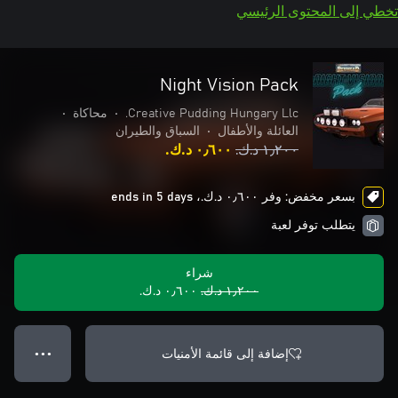
تخطي إلى المحتوى الرئيسي
Night Vision Pack
Creative Pudding Hungary Llc.
•
محاكاة
•
العائلة والأطفال
•
السباق والطيران
١٫٢٠٠ د.ك.‏
٠٫٦٠٠ د.ك.‏
بسعر مخفض: وفر ٠٫٦٠٠ د.ك.‏، ends in 5 days
يتطلب توفر لعبة
شراء
١٫٢٠٠ د.ك.‏
٠٫٦٠٠ د.ك.‏
إضافة إلى قائمة الأمنيات
● ● ●