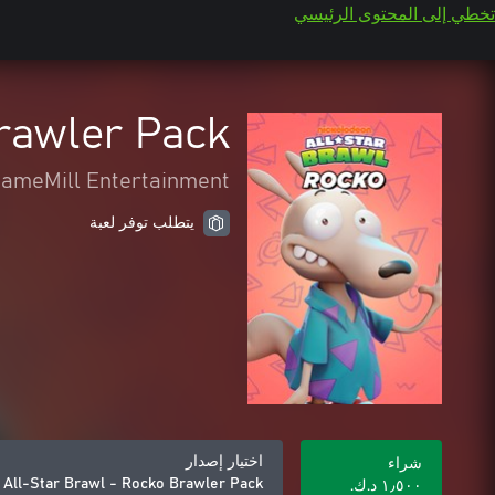
تخطي إلى المحتوى الرئيسي
rawler Pack
ameMill Entertainment
يتطلب توفر لعبة
اختيار إصدار
شراء
 All-Star Brawl - Rocko Brawler Pack
١٫٥٠٠ د.ك.‏