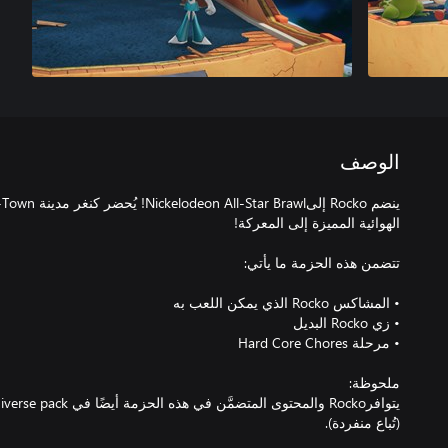
الوصف
يتوافرRocko والمحتوى المتض