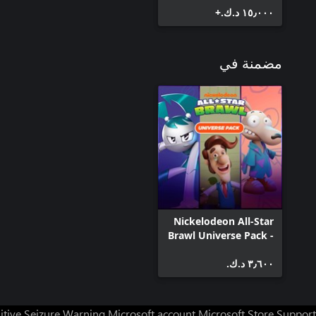
١٥٫٠٠٠ د.ك.‏+
مضمنة في
Nickelodeon All-Star
Brawl Universe Pack -
Season Pass
٣٫٦٠٠ د.ك.‏
itive Seizure Warning
Microsoft account
Microsoft Store Support