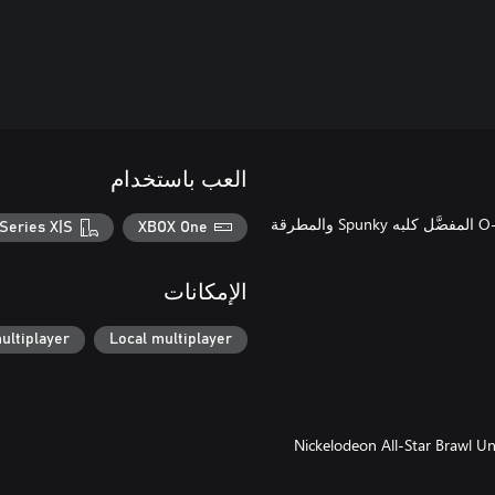
العب باستخدام
ينضم Rocko إلىNickelodeon All-Star Brawl! يُحضر كنغر مدينة O-Town المفضَّل كلبه Spunky والمطرقة
Series X|S
XBOX One
الإمكانات
ultiplayer
Local multiplayer
مَّن في هذه الحزمة أيضًا في Nickelodeon All-Star Brawl Universe pack