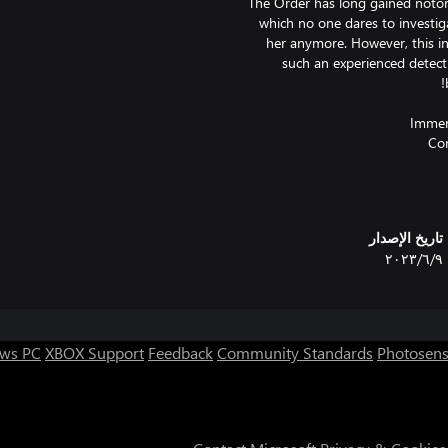
The Order has long gained notorie
which no one dares to investiga
her anymore. However, this inc
such an experienced detectiv
Solve doz
تاريخ الإصدار
٩‏/٦‏/٢٠٢٣
ws PC
XBOX Support
Feedback
Community Standards
Photosens