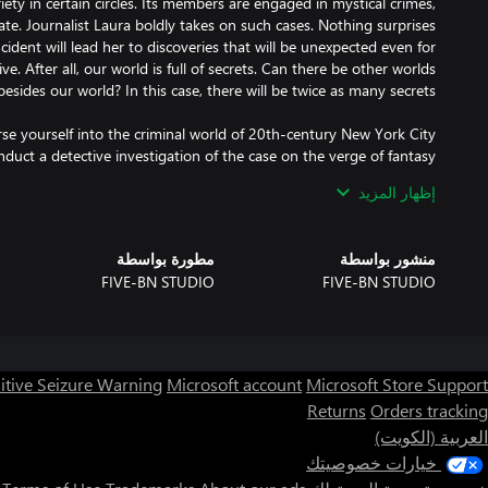
ty in certain circles. Its members are engaged in mystical crimes,
te. Journalist Laura boldly takes on such cases. Nothing surprises
ident will lead her to discoveries that will be unexpected even for
e. After all, our world is full of secrets. Can there be other worlds
إظهار المزيد
ens of puzzles and test your skills by playing exciting mini-games.
منشور بواسطة
مطورة بواسطة
FIVE-BN STUDIO
FIVE-BN STUDIO
itive Seizure Warning
Microsoft account
Microsoft Store Support
Returns
Orders tracking
العربية (الكويت)
خيارات خصوصيتك