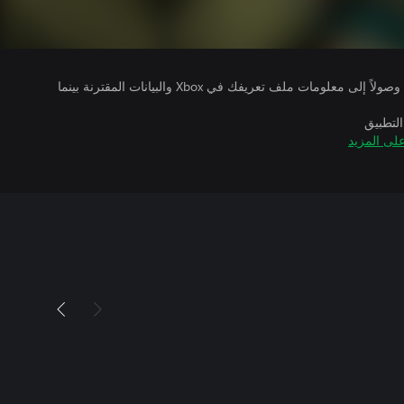
يتلقى ناشرو الألعاب التي تقوم بتشغيلها وصولاً إلى معلومات ملف تعريفك في Xbox والبيانات المقترنة بينما
التطبيق
لى المزيد