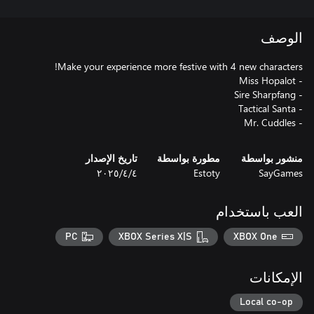
الوصف
- Mr. Cuddles
منشور بواسطة
مطورة بواسطة
تاريخ الإصدار
SayGames
Estoty
٤‏/٤‏/٢٠٢٥
العب باستخدام
PC
XBOX Series X|S
XBOX One
الإمكانات
Local co-op