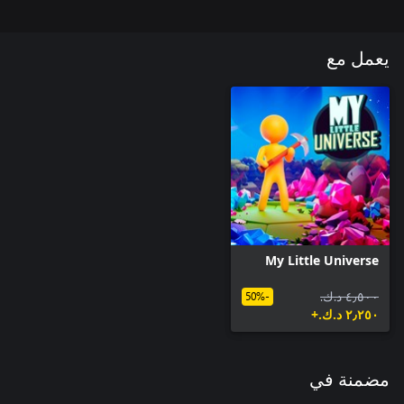
يعمل مع
My Little Universe
٤٫٥٠٠ د.ك.‏
-50%
٢٫٢٥٠ د.ك.‏+
مضمنة في