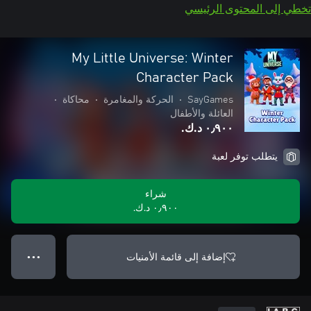
تخطي إلى المحتوى الرئيسي
My Little Universe: Winter
Character Pack
SayGames
•
الحركة والمغامرة
•
محاكاة
•
العائلة والأطفال
٠٫٩٠٠ د.ك.‏
يتطلب توفر لعبة
شراء
٠٫٩٠٠ د.ك.‏
إضافة إلى قائمة الأمنيات
● ● ●