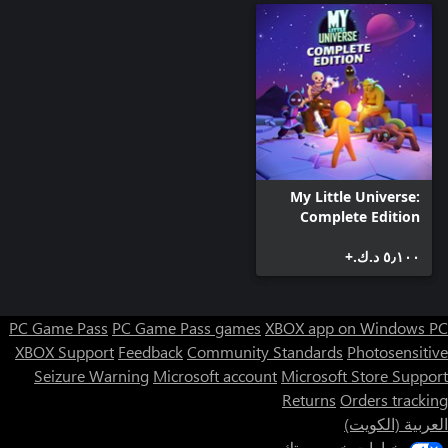
My Little Universe:
Complete Edition
٥٫١٠٠ د.ك.‏+
PC Game Pass
PC Game Pass games
XBOX app on Windows PC
XBOX Support
Feedback
Community Standards
Photosensitive
Seizure Warning
Microsoft account
Microsoft Store Support
Returns
Orders tracking
العربية (الكويت)
خيارات خصوصيتك