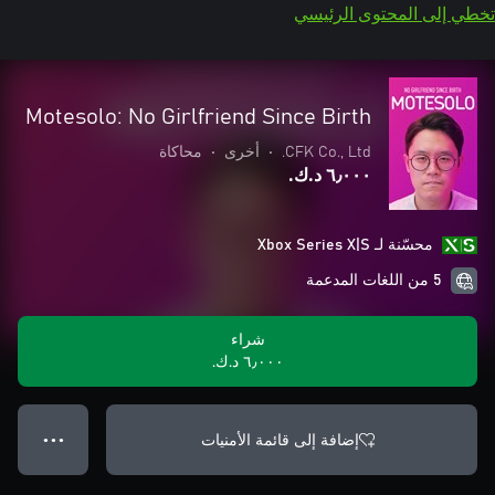
تخطي إلى المحتوى الرئيسي
Motesolo: No Girlfriend Since Birth
CFK Co., Ltd.
•
أخرى
•
محاكاة
٦٫٠٠٠ د.ك.‏
محسّنة لـ Xbox Series X|S
5 من اللغات المدعمة
شراء
٦٫٠٠٠ د.ك.‏
إضافة إلى قائمة الأمنيات
● ● ●