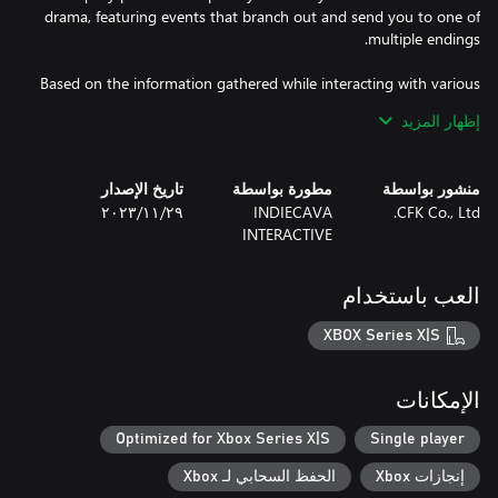
drama, featuring events that branch out and send you to one of
Based on the information gathered while interacting with various
in-game features, players may sympathize with Kimo as he tries
إظهار المزيد
to win over his date, Yumi Kim, or they can intentionally mess
منشور بواسطة
مطورة بواسطة
تاريخ الإصدار
CFK Co., Ltd.
INDIECAVA
٢٩‏/١١‏/٢٠٢٣
▹ Blind dates lead to all sorts of choices. Is the choice that leads
INTERACTIVE
to a favorable impression the correct one? The simplest of
العب باستخدام
▹ Interact with your surroundings! Who knows what new info or
items you might find by investigating this café, the scene of our
XBOX Series X|S
blind date. Check out all the apps on Kimo's phone too. The
الإمكانات
▹ Will this blind date end in success or failure? Or, could this be
the beginning of a true relationship? See what ending you unlock
Optimized for Xbox Series X|S
Single player
إنجازات Xbox
الحفظ السحابي لـ Xbox