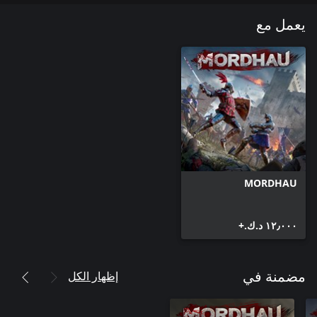
يعمل مع
MORDHAU
١٢٫٠٠٠ د.ك.‏+
إظهار الكل
مضمنة في