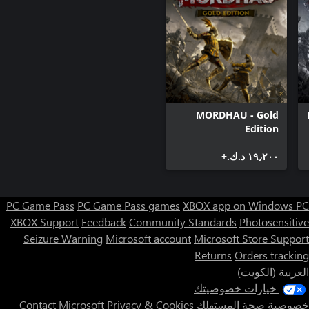
MORDHAU - Gold
Edition
١٩٫٢٠٠ د.ك.‏+
PC Game Pass
PC Game Pass games
XBOX app on Windows PC
XBOX Support
Feedback
Community Standards
Photosensitive
Seizure Warning
Microsoft account
Microsoft Store Support
Returns
Orders tracking
العربية (الكويت)
خيارات خصوصيتك
خصوصية صحة المستهلك
Privacy & Cookies
Contact Microsoft