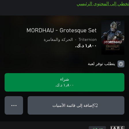
تخطي إلى المحتوى الرئيسي
MORDHAU - Grotesque Set
Triternion
•
الحركة والمغامرة
١٫٨٠٠ د.ك.‏
يتطلب توفر لعبة
شراء
١٫٨٠٠ د.ك.‏
إضافة إلى قائمة الأمنيات
● ● ●