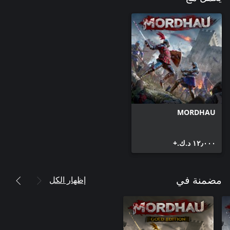
MORDHAU
١٢٫٠٠٠ د.ك.‏+
إظهار الكل
مضمنة في