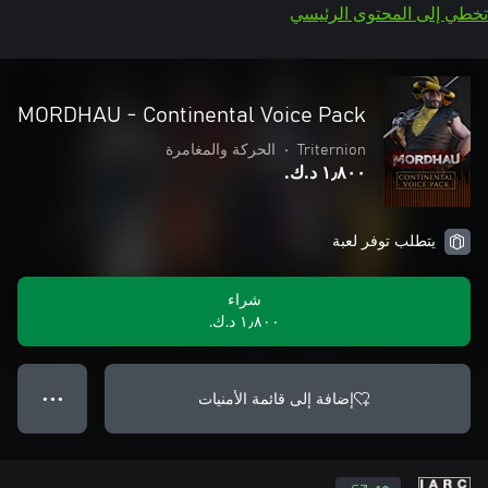
تخطي إلى المحتوى الرئيسي
MORDHAU - Continental Voice Pack
Triternion
•
الحركة والمغامرة
١٫٨٠٠ د.ك.‏
يتطلب توفر لعبة
شراء
١٫٨٠٠ د.ك.‏
إضافة إلى قائمة الأمنيات
● ● ●