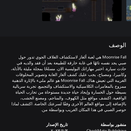
الوصف
Moonrise Fall هي لعبة ألغاز لاستكشاف الغلاف الجوي تدور حول
صبي يجد نفسه تائهًا في غابة خارقة للطبيعة بعد أن فقد والديه في
حادث سيارة. اختبر مهاراتك البوليسية الان. مسلحًا بمجلة مليئة بالأدلة،
وكاميرا، ومصباح، يجب عليك كشف ألغاز الغابة وتصوير المخلوقات
الغريبة التي تعيش هناك. Moonrise Fall هو عالم مليء بالإثارة الذهنية
ممزوج بالمغامرات الكلاسيكية والاستكشاف والتجميع. تجربة سريالية
بسيطة حول الخسارة وإيجاد حياة جديدة مستوحاة من تجارب الحياة
الواقعية. اكتشف مواقع مثل الكهوف، والمناجم، ومصنع الخشب،
بالإضافة إلى مواقع العالم الأخرى وفقًا لسرعتك الخاصة. اكتشف لماذا
حوصر الصبي في هذا المكان الغريب وبواسطة من.
منشور بواسطة
تاريخ الإصدار
CheckMate Publishing
٣‏/٥‏/٢٠٢٣