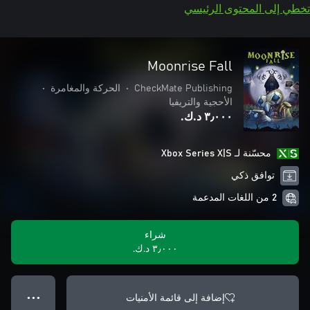
تخطي إلى المحتوى الرئيسي
Moonrise Fall
CheckMate Publishing
•
الحركة والمغامرة
•
الأحجية والتريفيا
٣٫٠٠٠ د.ك.‏
محسّنة لـ Xbox Series X|S
توافق ذكي
2 من اللغات المدعمة
شراء
٣٫٠٠٠ د.ك.‏
إضافة إلى قائمة الأمنيات
● ● ●