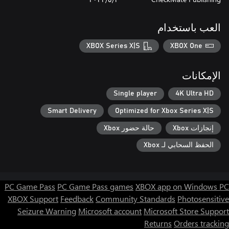
العب باستخدام
XBOX Series X|S
XBOX One
الإمكانات
Single player
4K Ultra HD
Smart Delivery
Optimized for Xbox Series X|S
إنجازات Xbox
حالة حضور Xbox
الحفظ السحابي لـ Xbox
PC Game Pass
PC Game Pass games
XBOX app on Windows PC
XBOX Support
Feedback
Community Standards
Photosensitive
Seizure Warning
Microsoft account
Microsoft Store Support
Returns
Orders tracking