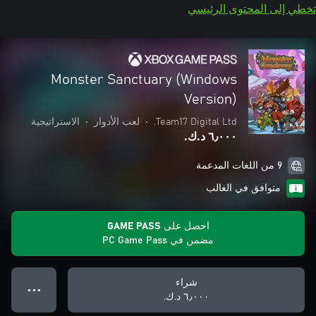
تخطي إلى المحتوى الرئيسي
Monster Sanctuary (Windows
Version)
Team17 Digital Ltd.
•
لعب الأدوار
•
الاستراتيجية
٦٫٠٠٠ د.ك.‏
9 من اللغات المدعمة
متوافق في الغالب
احصل على GAME PASS
مضمن في PC Game Pass
شراء
● ● ●
٦٫٠٠٠ د.ك.‏