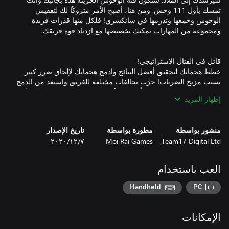
تمسك بأول 111 وحش. ومن هنا، أصبح الأمر متروكًا لك لتفقيس
الوحوش وجمعها وتدريبها في سانكشري! فلكل منها قدرات فريدة
خطط هجماتك لتحقيق أفضل النتائج وادمج هجماتك لإلحاق ضرر كبير
بسبب مزيج الضربات! جرّب تحالفات مختلفة للفريق واستفد من الدمج
بين الوحوش. واجه خصومًا أقوياء، وخُض تحديات ممتعة، ودرّب فريقًا
إظهار المزيد
منشور بواسطة
مطورة بواسطة
تاريخ الإصدار
اظهر قوتك في اختبار لمهاراتك وقدراتك في وضع لاعب ضد لاعب عبر
Team17 Digital Ltd.
Moi Rai Games
٧‏/١٢‏/٢٠٢٠
الإنترنت! اجمع الوحوش ودربها وعزز مجموعات مهاراتها وواجه
العب باستخدام
تم إضافتها إلى التحديث الأخير، يمكنك تمكين أوضاع Randomizer
Handheld
PC
وBravery وPermadeath ودمجها، مما يجعل تجربة اللعب مختلفة
وجديدة.
الإمكانات