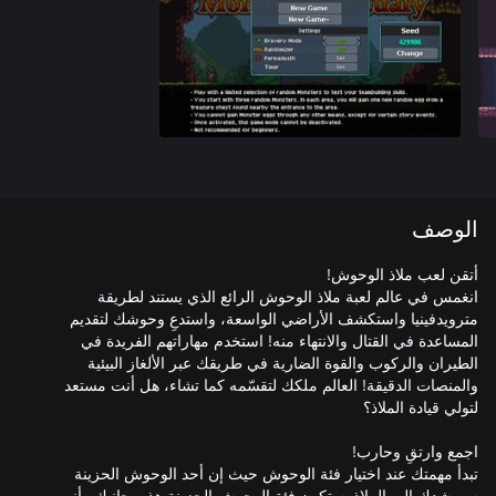
الوصف
انغمس في عالم لعبة ملاذ الوحوش الرائع الذي يستند لطريقة
مترويدفينيا واستكشف الأراضي الواسعة، واستدعِ وحوشك لتقديم
المساعدة في القتال والانتهاء منه! استخدم مهاراتهم الفريدة في
الطيران والركوب والقوة الضارية في طريقك عبر الألغاز البيئية
والمنصات الدقيقة! العالم ملكك لتقسّمه كما تشاء، هل أنت مستعد
تبدأ مهمتك عند اختيار فئة الوحوش حيث إن أحد الوحوش الحزينة
سيرشدك إلى الملاذ. ستكون فئة الوحوش الحزينة هذه بجانبك وأنت