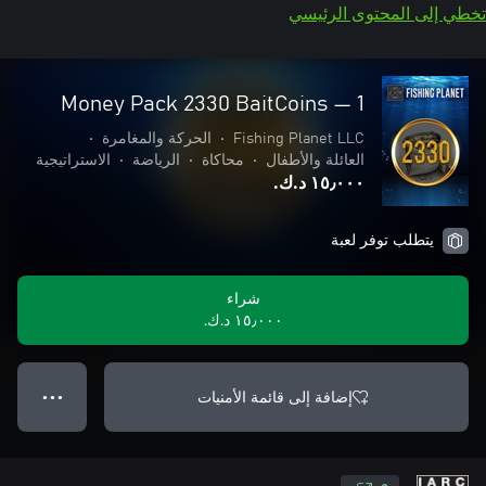
تخطي إلى المحتوى الرئيسي
Money Pack 2330 BaitCoins — 1
Fishing Planet LLC
•
الحركة والمغامرة
•
العائلة والأطفال
•
محاكاة
•
الرياضة
•
الاستراتيجية
١٥٫٠٠٠ د.ك.‏
يتطلب توفر لعبة
شراء
١٥٫٠٠٠ د.ك.‏
إضافة إلى قائمة الأمنيات
● ● ●