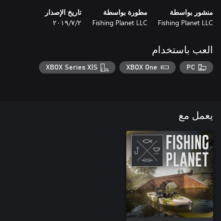
منشور بواسطة
مطورة بواسطة
تاريخ الإصدار
Fishing Planet LLC
Fishing Planet LLC
٢‏/٧‏/٢٠١٩
العب باستخدام
XBOX Series X|S
XBOX One
PC
يعمل مع