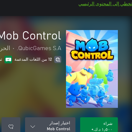
تخطي إلى المحتوى الرئيسي
Mob Control
QubicGames S.A.
•
الحر
12 من اللغات المدعمة
تم
اختيار إصدار
شراء
Mob Control
١٫٥٠٠ د.ك.‏+