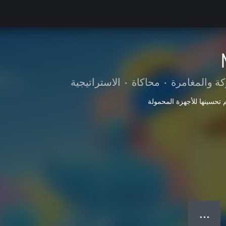
كة والمغامرة
•
محاكاة
•
الاستراتيجية
 تحسينها للأجهزة المحمولة
● ● ●