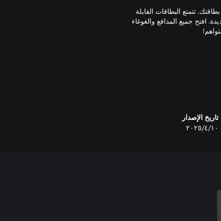
اقتك. تتمتع البطاقات القابلة
دة. افتح جميع المدافع والغوغاء
حصول على ميزة أكثر أهمية على
تاريخ الإصدار
١٠‏/٤‏/٢٠٢٥
عن البرج الذي ولدت من أجله!