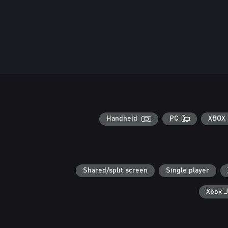
Handheld
PC
XBOX 
Shared/split screen
Single player
Xb