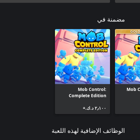
Paper io 2
Pocket Mini Golf 2
Pocket Minigolf
مضمنة في
Puff Up
Skyline Bowling
Mob Control:
Mob C
Complete Edition
٢٫١٠٠ د.ك.‏+
الوظائف الإضافية لهذه اللعبة