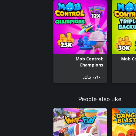
Mob Control:
Mob Con
Champions
٠٫٦٠٠ د.ك.‏
People also like