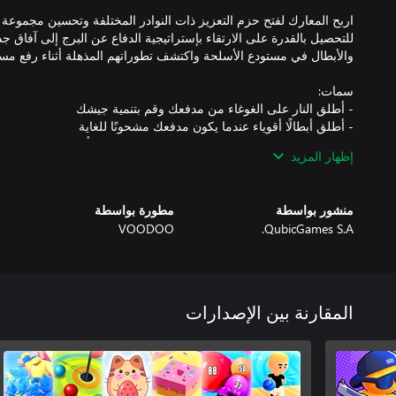
اربح المعارك لفتح حزم التعزيز ذات النوادر المختلفة وتحسين مجموعة بط
للتحصيل بالقدرة على الارتقاء بإستراتيجية الدفاع عن البرج إلى آفاق جدي
إظهار المزيد
- استخدم البوابات المضاعفة أو تعزيزات السرعة بشكل استراتيجي لل
منشور بواسطة
مطورة بواسطة
VOODOO
QubicGames S.A.
اجمع جيشك، واستغل قوة البطاقات القابلة للتحصيل، وكن بطل الدفاع 
المقارنة بين الإصدارات