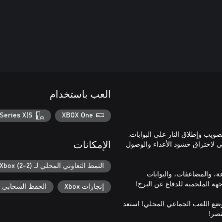
العب باستخدام
Series X|S
XBOX One
صويب وإطلاق النار على البوابات.
جي لاختراق حشود الأعداء والوصول
الإمكانات
النمط التعاوني المحلي لـ Xbox (2-2)
، والمضاعفات، والبوابات
إنجازات Xbox
الحفظ السحابي لـ ox
ضع اللعب الجماعي المحلي! استعد