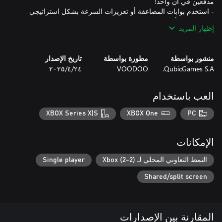
- استخدم بوابات المضاعفة أو تعزيزات السرعة بشكل استراتيجي
إظهار المزيد
منشور بواسطة
مطورة بواسطة
تاريخ الإصدار
QubicGames S.A.
VOODOO
٢٤‏/٤‏/٢٠٢٥
استخدم العناصر الخاصة في المستويات، مثل تعزيزات السرعة،
والمضاعفات، والبوابات المتحركة، وغيرها الكثير. دافع، واغز، وارتقِ
العب باستخدام
XBOX Series X|S
XBOX One
PC
إذا كنت بحاجة إلى مساعدة، يمكنك دعوة صديق للعب معاً في وضع
اللعب الجماعي المحلي! استعد للمعركة، وضعوا استراتيجية معاً،
الإمكانات
اكسب المعارك لفتح حزم تعزيز بتدرجات ندرة مختلفة ولتعزيز
النمط التعاوني المحلي لـ Xbox (2-2)
Single player
مجموعتك من البطاقات. تمتلك البطاقات القابلة للجمع القدرة على رفع
Shared/split screen
استراتيجيتك في الدفاع عن الأبراج إلى آفاق جديدة. افتح جميع المدافع
والجحافل والأبطال في الترسانة واكتشف تطوراتهم المذهلة مع
المقارنة بين الإصدارات
اجمع جيشك، واستفد من قوة البطاقات القابلة للجمع، وكن بطل