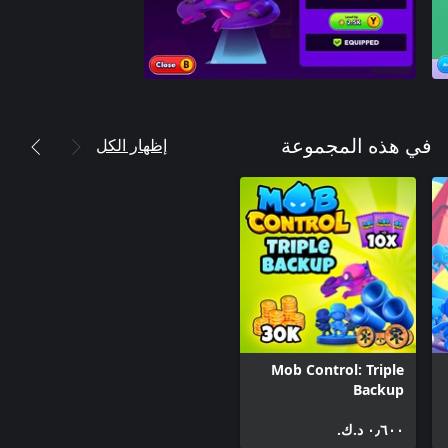
إظهار الكل
في هذه المجموعة
Mob Control: Triple
Backup
٠٫٦٠٠ د.ك.‏