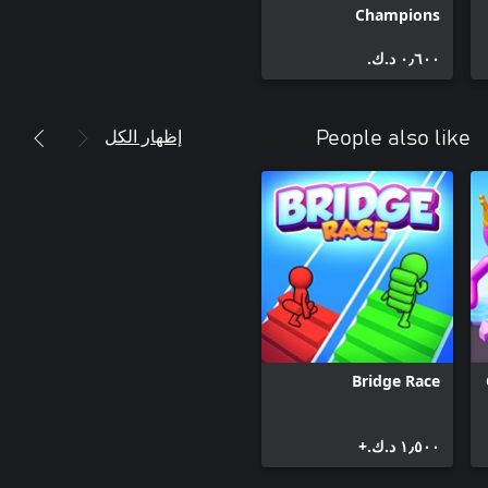
Champions
٠٫٦٠٠ د.ك.‏
إظهار الكل
People also like
Bridge Race
١٫٥٠٠ د.ك.‏+