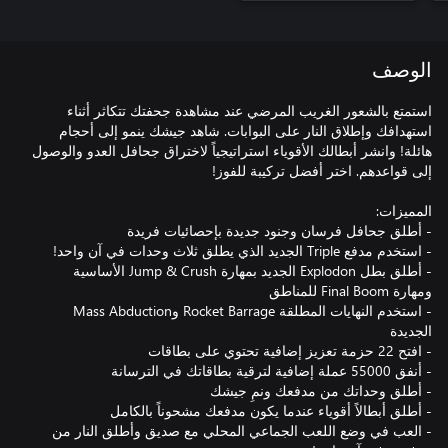
الوصف
استمتع بالشعور الغريب المرضي عند مشاهدة جحفتك تتكاثر أثناء
استهدافك وإطلاق النار على البوابات. شاهد جيشك ينمو إلى أحجام
هائلة! وانشر أبطالك الأقوياء استراتيجياً لاختراق جحافل العدو والوصول
- أطلق بطل Explodon الجديد بمهارة Jump & Crush الأساسية
- استخدم النهايات المطلقة Rocket Barrage وMass Abduction
- العب في وضع اللعب الجماعي المحلي مع صديق وأطلق النار من