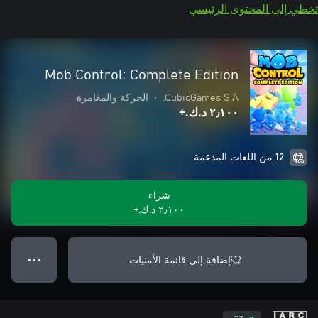
تخطي إلى المحتوى الرئيسي
Mob Control: Complete Edition
QubicGames S.A.
•
الحركة والمغامرة
٢٫١٠٠ د.ك.‏+
12 من اللغات المدعمة
شراء
٢٫١٠٠ د.ك.‏+
إضافة إلى قائمة الأمنيات
● ● ●