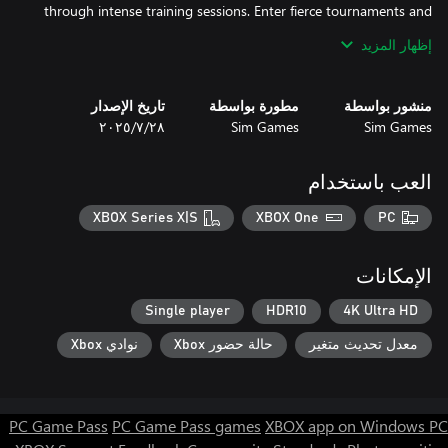
through intense training sessions. Enter fierce tournaments and
compete in dynamic events that keep the action fresh and
إظهار المزيد
exciting. No repetitive gameplay here — every fight is a new
منشور بواسطة
مطورة بواسطة
تاريخ الإصدار
Sim Games
Sim Games
٢٨‏/٧‏/٢٠٢٥
With authentic sound effects and lifelike physics, every punch,
kick, and grapple feels real. The immersive gameplay puts you
right in the center of the octagon, delivering nonstop adrenaline
العب باستخدام
XBOX Series X|S
XBOX One
PC
Perfect for casual players craving fast, exciting action and die-
hard MMA fans eager to prove their skills in a realistic fighting
الإمكانات
Single player
HDR10
4K Ultra HD
معدل تحديث متغير
حالة حضور Xbox
نوادي Xbox
Join thousands of fighters already stepping into the ring.
Download MMA Fighting and UFC Champions Simulator now
PC Game Pass
PC Game Pass games
XBOX app on Windows PC