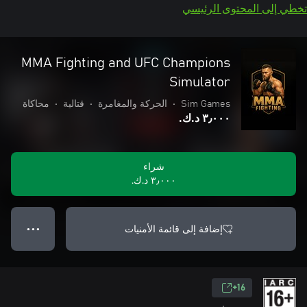
تخطي إلى المحتوى الرئيسي
MMA Fighting and UFC Champions
Simulator
Sim Games
•
الحركة والمغامرة
•
قتالية
•
محاكاة
٣٫٠٠٠ د.ك.‏
شراء
٣٫٠٠٠ د.ك.‏
إضافة إلى قائمة الأمنيات
● ● ●
16+