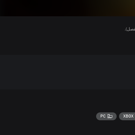
فصل).
PC
XBOX 