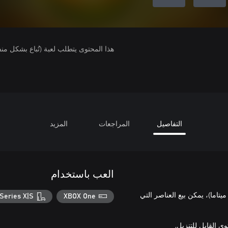
هذا المحتوى يتطلب لعبة (تُباع بشكل من
التفاصيل
المراجعات
المزيد
العب باستخدام
تنزيل يزيد من معدل ظهور Saki Mitama (ساكي ميتاما)، يمكن بيع العناصر التي
Series X|S
XBOX One