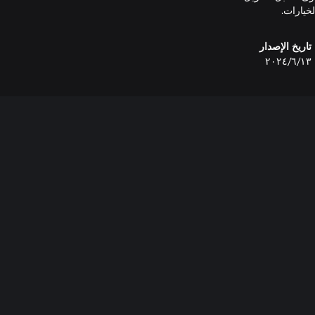
تاريخ الإصدار
١٣‏/٦‏/٢٠٢٤