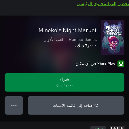
تخطي إلى المحتوى الرئيسي
Mineko's Night Market
Humble Games
•
لعب الأدوار
٦٫٠٠٠ د.ك.‏
Xbox Play في أي مكان
شراء
٦٫٠٠٠ د.ك.‏
إضافة إلى قائمة الأمنيات
● ● ●