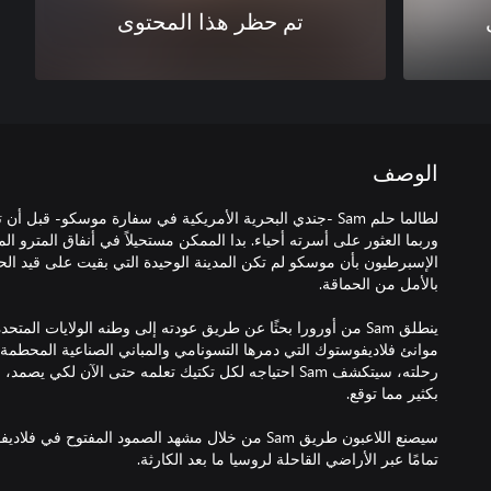
تم حظر هذا المحتوى
الوصف
لطالما حلم Sam -جندي البحرية الأمريكية في سفارة موسكو- قبل
وربما العثور على أسرته أحياء. بدا الممكن مستحيلاً في أنفاق المترو 
الإسبرطيون بأن موسكو لم تكن المدينة الوحيدة التي بقيت على قيد الحي
ينطلق Sam من أورورا بحثًا عن طريق عودته إلى وطنه الولايات ال
موانئ فلاديفوستوك التي دمرها التسونامي والمباني الصناعية المحطمة وا
رحلته، سيتكشف Sam احتياجه لكل تكتيك تعلمه حتى الآن لكي 
سيصنع اللاعبون طريق Sam من خلال مشهد الصمود المفتوح
تمامًا عبر الأراضي القاحلة لروسيا ما بعد الكارثة.