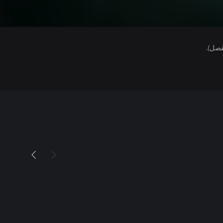
فصل).