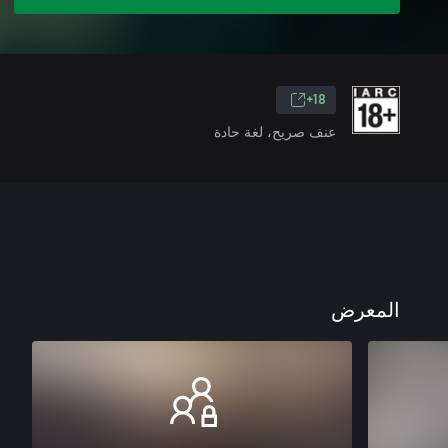
18+
عنف صريح، لغة حادة
المعرض