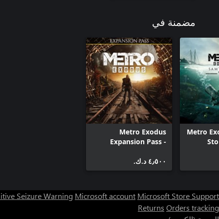
مضمنة في
Metro Exodus
Metro Ex
Expansion Pass -
Sto
Enhanced Edition
٤٫٥٠٠ د.ك.‏
itive Seizure Warning
Microsoft account
Microsoft Store Support
Returns
Orders tracking