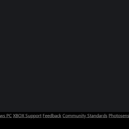
ws PC
XBOX Support
Feedback
Community Standards
Photosens