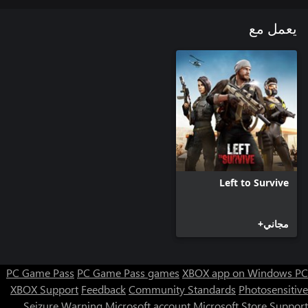
يعمل مع
Left to Survive
مجاني+
PC Game Pass
PC Game Pass games
XBOX app on Windows PC
XBOX Support
Feedback
Community Standards
Photosensitive
Seizure Warning
Microsoft account
Microsoft Store Support