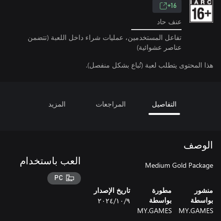
16+
عنف حاد
تفاعل المستخدمين، عمليات شراء داخل اللعبة (تتضمن
عناصر عشوائية)
هذا المحتوى يتطلب لعبة (تُباع بشكل منفصل).
التفاصيل
المراجعات
المزيد
الوصف
العب باستخدام
Medium Gold Package
PC
منشور
مطورة
تاريخ الإصدار
٩‏/١٠‏/٢٠٢٤
بواسطة
بواسطة
MY.GAMES
MY.GAMES