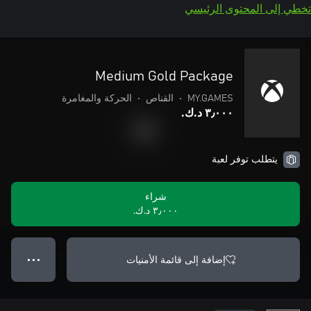
تخطي إلى المحتوى الرئيسي
Medium Gold Package
MY.GAMES
•
القناص
•
الحركة والمغامرة
٣٫٠٠٠ د.ك.‏
يتطلب توفر لعبة
شراء
٣٫٠٠٠ د.ك.‏
إضافة إلى قائمة الأمنيات
● ● ●