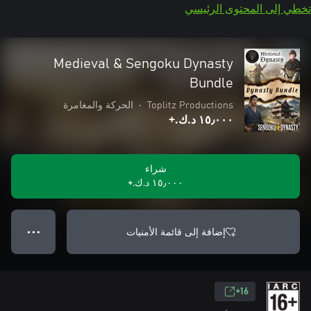
تخطي إلى المحتوى الرئيسي
Medieval & Sengoku Dynasty
Bundle
Toplitz Productions
•
الحركة والمغامرة
١٥٫٠٠٠ د.ك.‏+
شراء
١٥٫٠٠٠ د.ك.‏+
إضافة إلى قائمة الأمنيات
● ● ●
16+