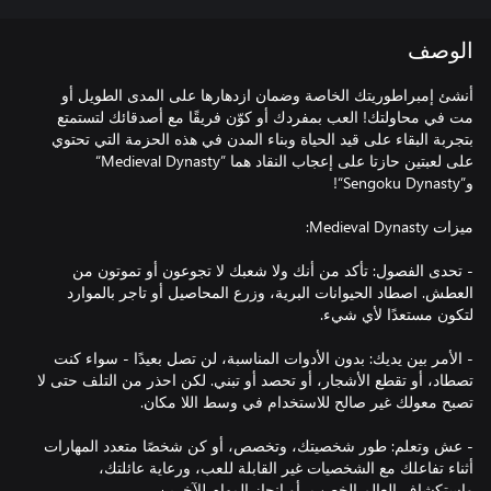
الوصف
أنشئ إمبراطوريتك الخاصة وضمان ازدهارها على المدى الطويل أو
مت في محاولتك! العب بمفردك أو كوّن فريقًا مع أصدقائك لتستمتع
بتجربة البقاء على قيد الحياة وبناء المدن في هذه الحزمة التي تحتوي
على لعبتين حازتا على إعجاب النقاد هما ”Medieval Dynasty“
- تحدى الفصول: تأكد من أنك ولا شعبك لا تجوعون أو تموتون من
العطش. اصطاد الحيوانات البرية، وزرع المحاصيل أو تاجر بالموارد
- الأمر بين يديك: بدون الأدوات المناسبة، لن تصل بعيدًا - سواء كنت
تصطاد، أو تقطع الأشجار، أو تحصد أو تبني. لكن احذر من التلف حتى لا
- عش وتعلم: طور شخصيتك، وتخصص، أو كن شخصًا متعدد المهارات
أثناء تفاعلك مع الشخصيات غير القابلة للعب، ورعاية عائلتك،