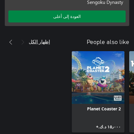
Sengoku Dynasty
العودة إلى أعلى
إظهار الكل
People also like
Planet Coaster 2
١٥٫٠٠٠ د.ك.‏+