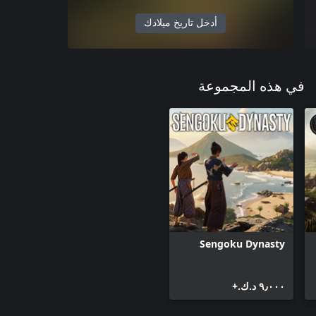
أدخل تاريخ ميلادك
في هذه المجموعة
Sengoku Dynasty
٩٫٠٠٠ د.ك.‏+