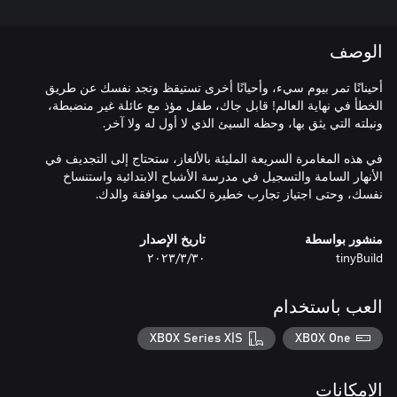
الوصف
أحينانًا تمر بيوم سيء، وأحيانًا أخرى تستيقظ وتجد نفسك عن طريق
الخطأ في نهاية العالم! قابل جاك، طفل مؤذ مع عائلة غير منضبطة،
في هذه المغامرة السريعة المليئة بالألغاز، ستحتاج إلى التجديف في
الأنهار السامة والتسجيل في مدرسة الأشباح الابتدائية واستنساخ
نفسك، وحتى اجتياز تجارب خطيرة لكسب موافقة والدك.
منشور بواسطة
تاريخ الإصدار
tinyBuild
٣٠‏/٣‏/٢٠٢٣
العب باستخدام
XBOX Series X|S
XBOX One
الإمكانات