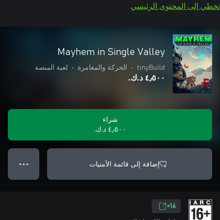
تخطي إلى المحتوى الرئيسي
Mayhem in Single Valley
tinyBuild
•
الحركة والمغامرة
•
لعبة المنصة
٤٫٥٠٠ د.ك.‏
شراء
٤٫٥٠٠ د.ك.‏
إضافة إلى قائمة الأمنيات
● ● ●
16+