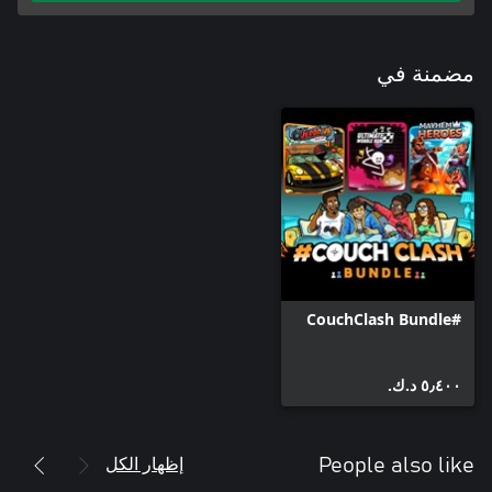
مضمنة في
#CouchClash Bundle
٥٫٤٠٠ د.ك.‏
إظهار الكل
People also like