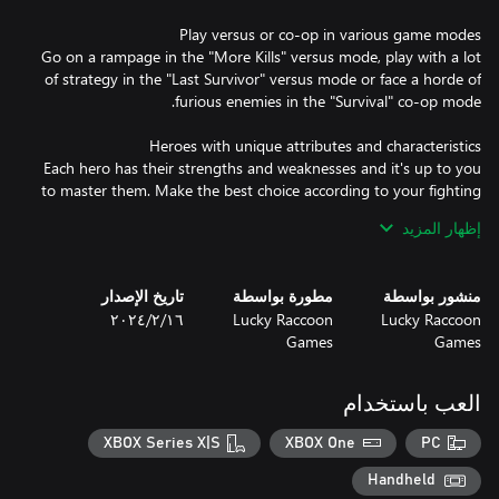
Go on a rampage in the "More Kills" versus mode, play with a lot
of strategy in the "Last Survivor" versus mode or face a horde of
Each hero has their strengths and weaknesses and it's up to you
to master them. Make the best choice according to your fighting
إظهار المزيد
As if the enemies weren't enough, in each arena you will also
منشور بواسطة
مطورة بواسطة
تاريخ الإصدار
have a challenge to face, from angry skeletons, to earthquakes
Lucky Raccoon
Lucky Raccoon
١٦‏/٢‏/٢٠٢٤
Games
Games
Despite the really simple mechanics that anyone can play, it is
العب باستخدام
necessary to have a strategy to survive enemy attacks and also
the obstacles and challenges of each arena. Be smart and always
XBOX Series X|S
XBOX One
PC
have a strategy in mind, as the game can change at any
Handheld