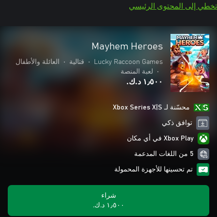
تخطي إلى المحتوى الرئيسي
Mayhem Heroes
Lucky Raccoon Games
•
قتالية
•
العائلة والأطفال
•
لعبة المنصة
١٫٥٠٠ د.ك.‏
محسّنة لـ Xbox Series X|S
توافق ذكي
Xbox Play في أي مكان
5 من اللغات المدعمة
تم تحسينها للأجهزة المحمولة
شراء
١٫٥٠٠ د.ك.‏