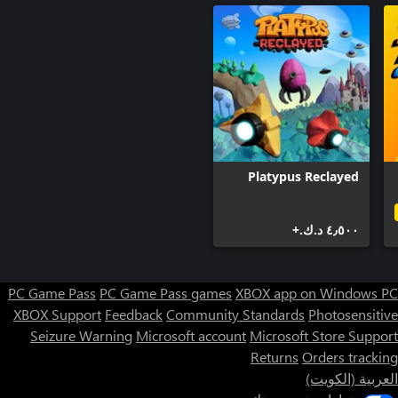
Platypus Reclayed
٤٫٥٠٠ د.ك.‏+
PC Game Pass
PC Game Pass games
XBOX app on Windows PC
XBOX Support
Feedback
Community Standards
Photosensitive
Seizure Warning
Microsoft account
Microsoft Store Support
Returns
Orders tracking
العربية (الكويت)