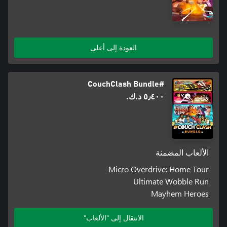
العودة إلى أعلى
#CouchClash Bundle
٥٫٤٠٠ د.ك.‏
الألعاب المضمنة
Micro Overdrive: Home Tour
Ultimate Wobble Run
Mayhem Heroes
الانتقال إلى "الألعاب"