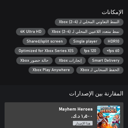
الإمكانات
Nothing like laughing at someone's face, right? All Mayhem
Heroes game modes (versus or co-op) support 1-4 players.
النمط التعاوني المحلي لـ Xbox (2-4)
نمط متعدد اللاعبين المحلي لـ Xbox (2-4)
4K Ultra HD
Shared/split screen
Single player
HDR10
Optimized for Xbox Series X|S
120 fps
60 fps+
Smart Delivery
إنجازات Xbox
حالة حضور Xbox
الحفظ السحابي لـ Xbox
Xbox Play Anywhere
المقارنة بين الإصدارات
Mayhem Heroes
١٫٥٠٠ د.ك.‏
هذا الإصدار