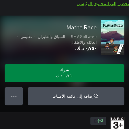
تخطي إلى المحتوى الرئيسي
Maths Race
SMV Software
•
السباق والطيران
•
تعليمي
•
العائلة والأطفال
٠٫٧٥٠ د.ك.‏
شراء
٠٫٧٥٠ د.ك.‏
إضافة إلى قائمة الأمنيات
● ● ●
3+