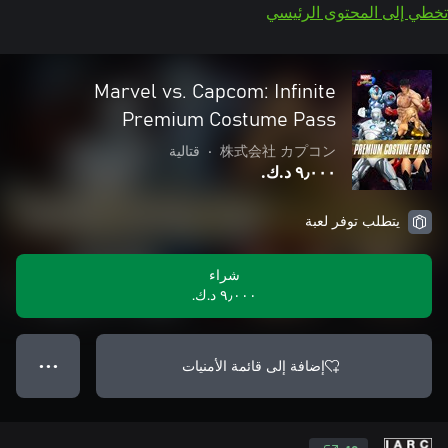
تخطي إلى المحتوى الرئيسي
Marvel vs. Capcom: Infinite
Premium Costume Pass
株式会社 カプコン
•
قتالية
٩٫٠٠٠ د.ك.‏
يتطلب توفر لعبة
شراء
٩٫٠٠٠ د.ك.‏
إضافة إلى قائمة الأمنيات
● ● ●