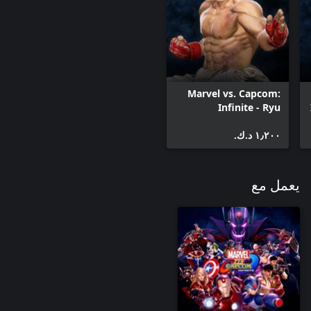
Marvel vs. Capcom:
Infinite - Ryu
Wanderer Costume
١٫٢٠٠ د.ك.‏
يعمل مع