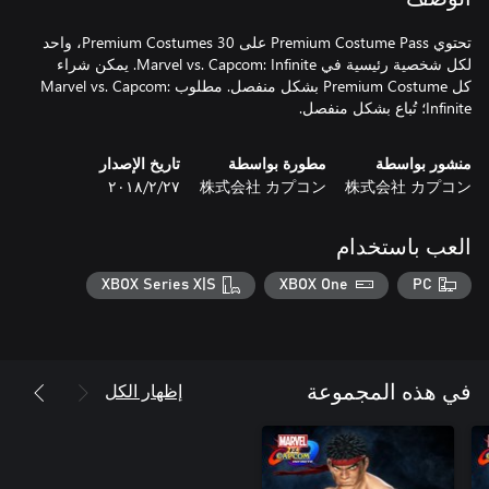
تحتوي Premium Costume Pass على 30 Premium Costumes، واحد
لكل شخصية رئيسية في Marvel vs. Capcom: Infinite. يمكن شراء
كل Premium Costume بشكل منفصل. مطلوب Marvel vs. Capcom:
Infinite؛ تُباع بشكل منفصل.
منشور بواسطة
مطورة بواسطة
تاريخ الإصدار
株式会社 カプコン
株式会社 カプコン
٢٧‏/٢‏/٢٠١٨
العب باستخدام
XBOX Series X|S
XBOX One
PC
إظهار الكل
في هذه المجموعة