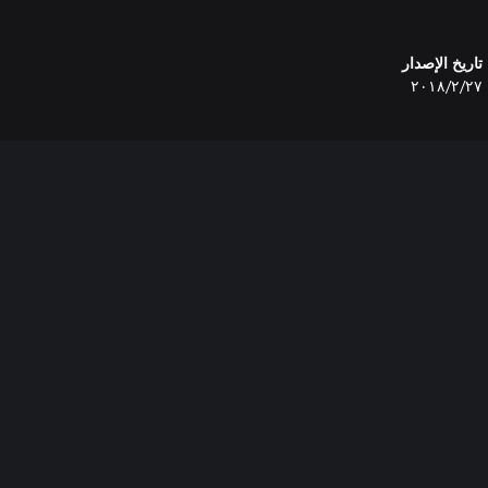
تاريخ الإصدار
٢٧‏/٢‏/٢٠١٨