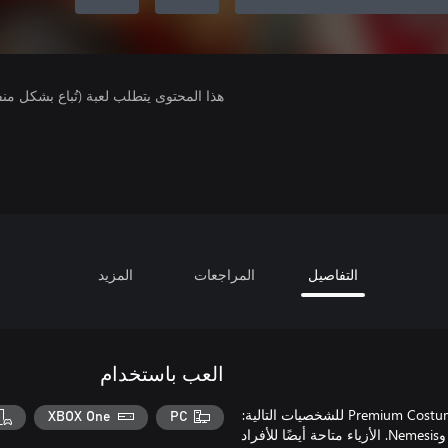
هذا المحتوى يتطلب لعبة (تُباع بشكل من
التفاصيل
المراجعات
المزيد
العب باستخدام
تتضمن حزمة أزياء Mystic Masters Costume Pack مجموعة أزياء Premium Costumes للشخصيات التالية:
XBOX One
PC
Doctor Strange وDormammu وGhost Rider وMorrigan وFirebrand وNemesis. الأزياء متاحة أيضًا للأفراد