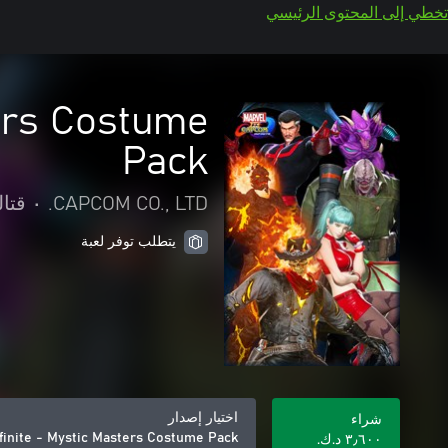
تخطي إلى المحتوى الرئيسي
ters Costume
Pack
CAPCOM CO., LTD.
•
قتال
يتطلب توفر لعبة
اختيار إصدار
شراء
finite - Mystic Masters Costume Pack
٣٫٦٠٠ د.ك.‏