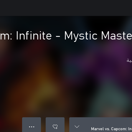
m: Infinite - Mystic Mas
ية
● ● ●
Marvel vs. Capcom: In