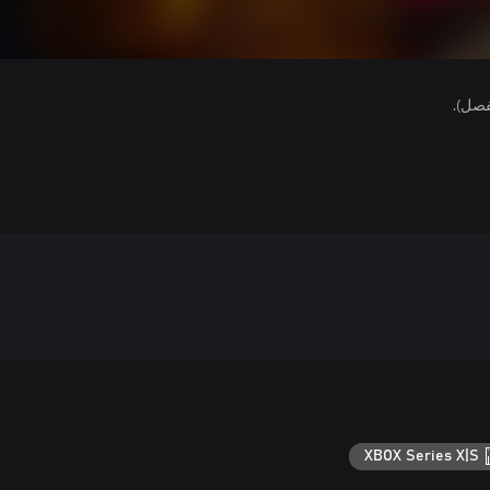
فصل).
XBOX Series X|S