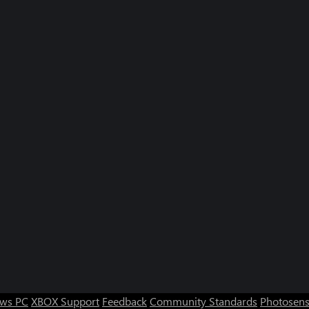
ws PC
XBOX Support
Feedback
Community Standards
Photosens