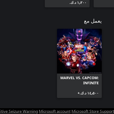
١٫٢٠٠ د.ك.‏
يعمل مع
MARVEL VS. CAPCOM:
INFINITE
١٤٫٥٠٠ د.ك.‏+
itive Seizure Warning
Microsoft account
Microsoft Store Support