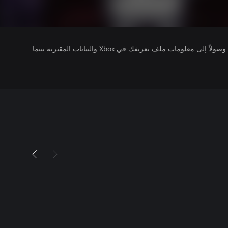
يتلقى ناشرو الألعاب التي تقوم بتشغيلها وصولاً إلى معلومات ملف تعريفك في Xbox والبيانات المقترنة بينما