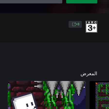
3+
المعرض