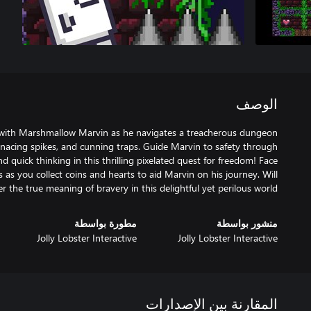
الوصف
with Marshmallow Marvin as he navigates a treacherous dungeon
menacing spikes, and cunning traps. Guide Marvin to safety through
d quick thinking in this thrilling pixelated quest for freedom! Face
s as you collect coins and hearts to aid Marvin on his journey. Will
 the true meaning of bravery in this delightful yet perilous world?
منشور بواسطة
مطورة بواسطة
Jolly Lobster Interactive
Jolly Lobster Interactive
المقارنة بين الإصدارات