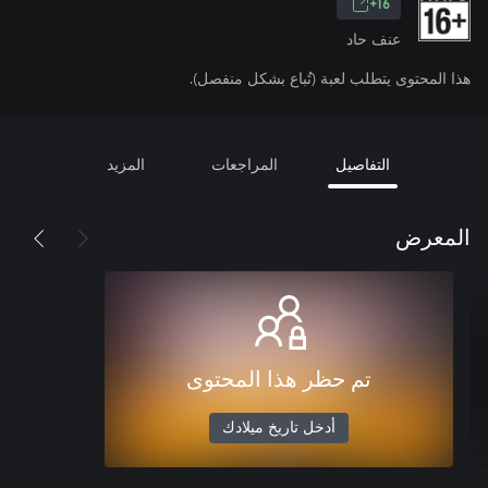
16+
عنف حاد
هذا المحتوى يتطلب لعبة (تُباع بشكل منفصل).
التفاصيل
المراجعات
المزيد
المعرض
تم حظر هذا المحتوى
أدخل تاريخ ميلادك