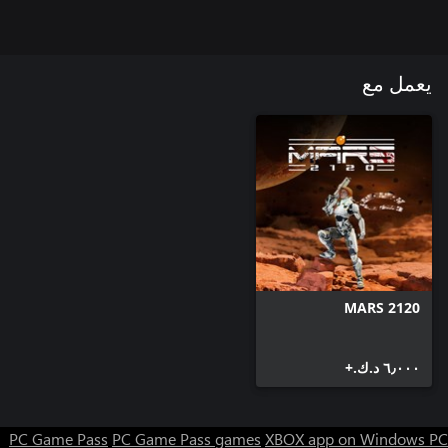
يعمل مع
MARS 2120
٦٫٠٠٠ د.ك.‏+
PC Game Pass
PC Game Pass games
XBOX app on Windows PC