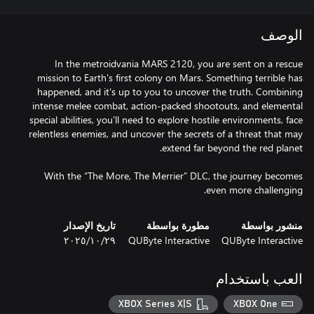
الوصف
In the metroidvania MARS 2120, you are sent on a rescue
mission to Earth's first colony on Mars. Something terrible has
happened, and it's up to you to uncover the truth. Combining
intense melee combat, action-packed shootouts, and elemental
special abilities, you'll need to explore hostile environments, face
relentless enemies, and uncover the secrets of a threat that may
With the “The More, The Merrier” DLC, the journey becomes
even more challenging.
منشور بواسطة
مطورة بواسطة
تاريخ الإصدار
QUByte Interactive
QUByte Interactive
٢٩‏/١٠‏/٢٠٢٥
العب باستخدام
XBOX Series X|S
XBOX One