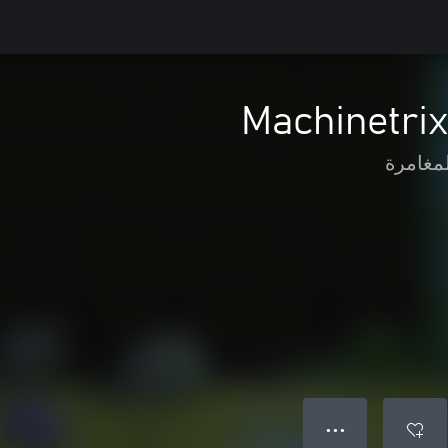
Machinetri
لمغامرة
● ● ●