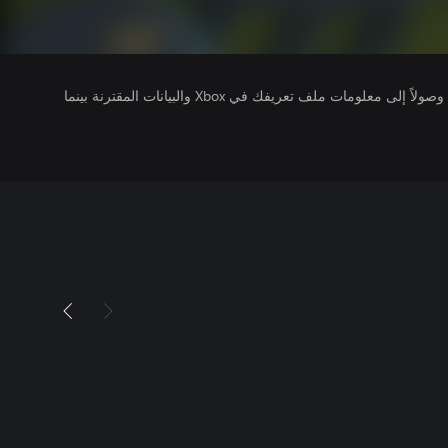
يتلقى ناشرو الألعاب التي تقوم بتشغيلها وصولاً إلى معلومات ملف تعريفك في Xbox والبيانات المقترنة بينما