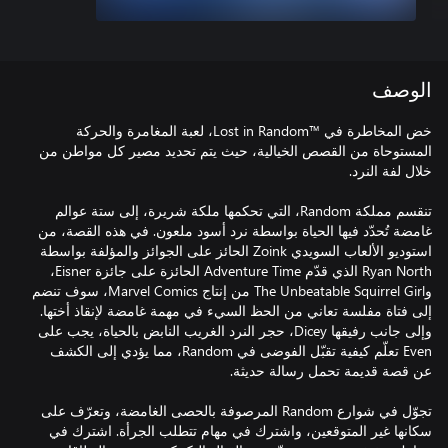
الوصف
خض المخاطرة في Lost in Random™‎، لعبة المغامرة والحركة
المستوحاة من القصص الخيالية، حيث يتم تحديد مصير كل مواطن من
تنقسم مملكة Random، التي تحكمها ملكة شريرة، إلى ستة عوالم
غامضة تُحدّد فيها الحياة بواسطة نرد أسود ملعون. في هذه القصة، من
استوديو الألعاب السويدي Zoink الحائز على الجوائز والمؤلفة بواسطة
Ryan North الذي قدّم Adventure Time الحائزة على جائزة Eisner،
وThe Unbeatable Squirrel Girl من إنتاج Marvel Comics، سوف تنضم
إلى فتاة مفلسة تعاني من الحظ السيء في مهمة غامضة لإنقاذ أختها.
وإلى جانب رفيقها Dicey، حجر النرد الغريب النابض بالحياة، يجب على
Even تعلّم كيفية تقبّل الفوضى في Random، مما يؤدي إلى الكشف
تجوّل في شوارع Random المرصوفة بالحصى الغامضة، وتعرّف على
سكانها غير المتوقعين، واشترك في مهام تتطلب الجرأة. اشترك في