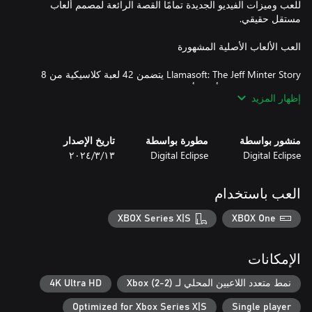
للعب وميزات الفيديو الجديدة تمامًا القصة الرائعة لمصمم ألعاب
Llamasoft: The Jeff Minter Story يتضمن 42 لعبة كلاسيكية من 8
منصات مختلفة، من أوائل أعمال جيف مينتر's على Sinclair ZX81
إظهار المزيد
وCommodore VIC-20لأعماله اللاحقة على Spectrum و Commodore
64 و Atari 800تعرض عميق لعصر ألعاب 16 بت مع Atari ST و Atari
منشور بواسطة
مطورة بواسطة
تاريخ الإصدار
Digital Eclipse
Digital Eclipse
١٣‏/٣‏/٢٠٢٤
لعبة التصويب البديعة من Jeff's لعبةGridrunner تحظى بمظهر رقمي
العب باستخدام
جديد كليًا من Digital Eclipse, مظهر مُحدث إلى رسومات وصوت
عصري مفعمة بالإثارة - مع الاستمرار في التشغيل بجوهر إصدار
XBOX Series X|S
XBOX One
الإمكانات
Sheep In Space. Andes Attack. Attack of the Mutant Camels.
نمط متعدد اللاعبين المحلي لـ Xbox (2-2)
4K Ultra HD
Matrix. Metagalactic Llamas Battle at the Edge of Time. Hellgate.
Optimized for Xbox Series X|S
Single player
Laser Zone. وأكثر بكثير. جميع ألعاب مينتر الكلاسيكية التي سمعت