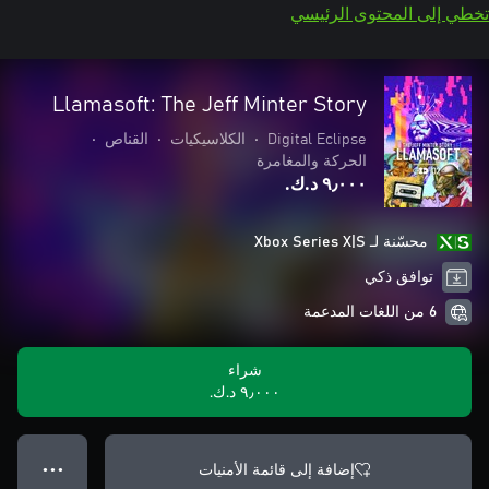
تخطي إلى المحتوى الرئيسي
Llamasoft: The Jeff Minter Story
Digital Eclipse
•
الكلاسيكيات
•
القناص
•
الحركة والمغامرة
٩٫٠٠٠ د.ك.‏
محسّنة لـ Xbox Series X|S
توافق ذكي
6 من اللغات المدعمة
شراء
٩٫٠٠٠ د.ك.‏
إضافة إلى قائمة الأمنيات
● ● ●