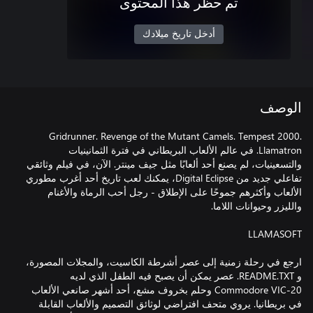
تم حظر هذا المحتوى
أدخل تاريخ ميلادك
الوصف
Gridrunner. Revenge of the Mutant Camels. Tempest 2000.
Llamatron. في عالم الألعاب البريطاني في فترة الثمانينيات
والتسعينيات، لم يصنع أحد ألعابًا مثل جيف مينتر. الآن، في فيلم وثائقي
تفاعلي جديد من Digital Eclipse، يمكنك لعب تاريخ أحد أغرب مطوري
الألعاب وأكثرهم جموحًا على الإطلاق - رجل أحب الرماة والأغنام
ارجع في رحلة زمنية إلى عصر أشرطة الكاسيت، والمجلات المصورة،
و README.TXT. عصر يمكن أن يصبح فيه الطفل الذي لديه
Commodore VIC-20 وحلم بخروف مشع، أحد أشهر صانعي الألعاب
في بريطانيا. يروي متحف افتراضي لوثائق التصميم والألعاب القابلة