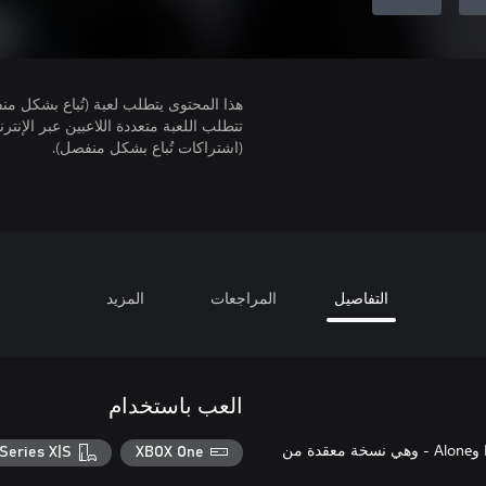
هذا المحتوى يتطلب لعبة (تُباع بشكل من
(اشتراكات تُباع بشكل منفصل).
التفاصيل
المراجعات
المزيد
العب باستخدام
احصل على مجموعة أزياء Six المظلمة المناسبة لكلتا الشخصيتين، Low وAlone - وهي نسخة معقدة من
Series X|S
XBOX One