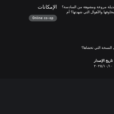
 Six المظلمة. هل هي نسخة بديلة مروعة ومشوهة من السادسة؟
الإمكانات
وفها والأهوال التي شهدتها؟ أم
Online co-op
ى النسخة التي تخشاها؟
تاريخ الإصدار
١٠‏/١٠‏/٢٠٢٥