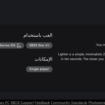
العب باستخدام
Series X|S
XBOX One
Lighter is a simple, minimalistic
in ten seconds. The closer you a
الإمكانات
Single player
ws PC
XBOX Support
Feedback
Community Standards
Photosens