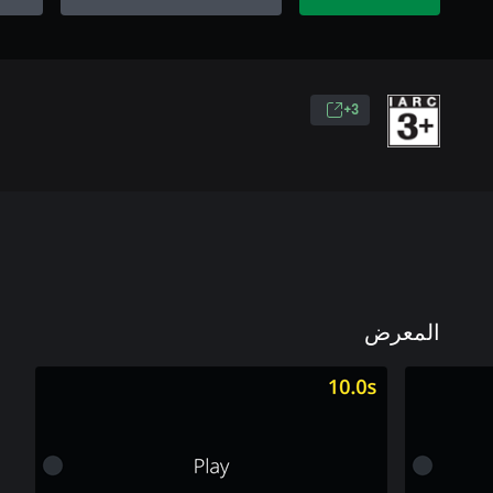
3+
المعرض