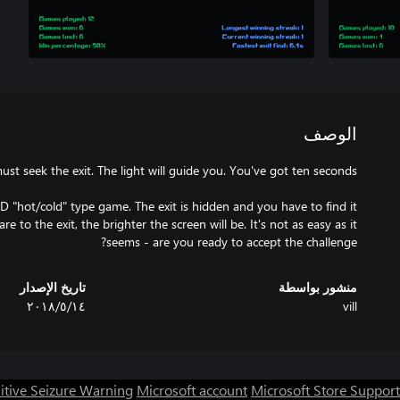
الوصف
 2D "hot/cold" type game. The exit is hidden and you have to find it
re to the exit, the brighter the screen will be. It's not as easy as it
seems - are you ready to accept the challenge?
منشور بواسطة
تاريخ الإصدار
vill
١٤‏/٥‏/٢٠١٨
itive Seizure Warning
Microsoft account
Microsoft Store Support