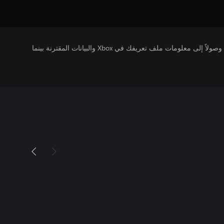
يتلقى ناشرو الألعاب التي تقوم بتشغيلها وصولاً إلى معلومات ملف تعريفك في Xbox والبيانات المقترنة بينما