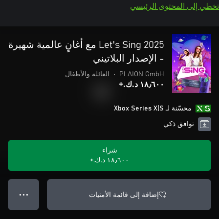
تخطي إلى المحتوى الرئيسي
Let's Sing 2025 مع أغانٍ عالمية شهيرة
- الإصدار البلاتيني
PLAION GmbH
•
العائلة والأطفال
١٨٫٦٠٠ د.ك.‏+
محسّنة لـ Xbox Series X|S
توافق ذكي
شراء
١٨٫٦٠٠ د.ك.‏+
إضافة إلى قائمة الأمنيات
● ● ●