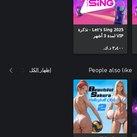
Let's Sing 2025 - تذكرة
VIP لمدة 3 أشهر
٣٫٤٠٠ د.ك.‏
إظهار الكل
People also like