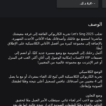
٨٫٧٠٠ د.ك.‏
الوصف
تجلب Let's Sing 2025 تجربة الكاريوكي الفائقة إلى غرفة معيشتك
مباشرة! استمتع مع عائلتك وأصدقائك بغناء الأغاني الأحدث الشهيرة،
بالإضافة إلى مجموعة كبيرة من أفضل الأغاني الكلاسيكية على الإطلاق
أكمل رحلتك إلى النجومية مع وضع مسيرة جديد كليًا، أو انضم إلى
تصنيفات VIP لاكتساب إمكانية الوصول إلى أغانٍ أكثر. العب في المنزل
تجربة الكاريوكي الكلاسيكية التي تُتيح لك الغناء بمفردك أو مع ما يصل
إلى 4 مغنيين من أصدقائك. تنافس لتسجيل أعلى نتيجة وفقًا لطبقتك
تعاون مع لاعب آخر لغناء ثنائي. سيتطلب الأمر العمل معًا لتحقيق
التناغم والغناء وفقًا للطبقات الصوتية لإحراز نتيجة عالية. إنها طريقة