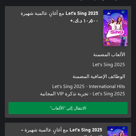
Let's Sing 2025 مع أغانٍ عالمية شهيرة
شارك في المنصة المحلية للاستمتاع بوضع لاعب منفرد في اللعبة حيث
ستنافس عشرات المغنيين عبر الإنترنت في لوحة متسابقين ديناميكية
١٠٫٥٠٠ د.ك.‏+
بإمكان اللاعبين الذين يمتلكون تذكرة VIP المشاركة في المنصة
الأساسية بدلًا من المحلية، والاستمتاع بأضواء الشهرة مع الشخصيات
الألعاب المضمنة
تدوم فعالية الاستعراض الحماسية في Let's Sing لساعة واحدة كل
Let's Sing 2025
أسبوع، وتفتح المنصة الأساسية لكل لاعب! استمتع بإمكانية الوصول
إلى كل الأغاني في تذكرة VIP خلال فترة إتاحة الفعالية، حتى لو لم
الوظائف الإضافية المضمنة
Let's Sing 2025 - International Hits
الإصدار البلاتيني: يتضمن إصدار Let’s Sing 2025 البلاتيني 35 أغنية
Let's Sing 2025 - تجربة تذكرة VIP المجانية
الانتقال إلى "الألعاب"
Let's Sing 2025 مع أغانٍ عالمية شهيرة -