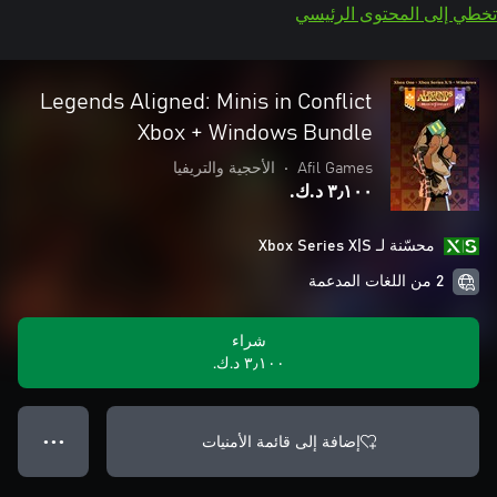
تخطي إلى المحتوى الرئيسي
Legends Aligned: Minis in Conflict
Xbox + Windows Bundle
Afil Games
•
الأحجية والتريفيا
٣٫١٠٠ د.ك.‏
محسّنة لـ Xbox Series X|S
2 من اللغات المدعمة
شراء
٣٫١٠٠ د.ك.‏
إضافة إلى قائمة الأمنيات
● ● ●