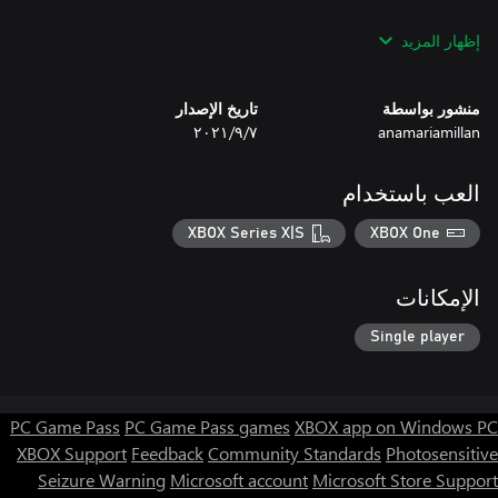
إظهار المزيد
منشور بواسطة
تاريخ الإصدار
anamariamillan
٧‏/٩‏/٢٠٢١
العب باستخدام
XBOX Series X|S
XBOX One
Erika Vargas, Jessica Esther Moreno “La Negra MeXa” de
الإمكانات
Single player
PC Game Pass
PC Game Pass games
XBOX app on Windows PC
XBOX Support
Feedback
Community Standards
Photosensitive
Seizure Warning
Microsoft account
Microsoft Store Support