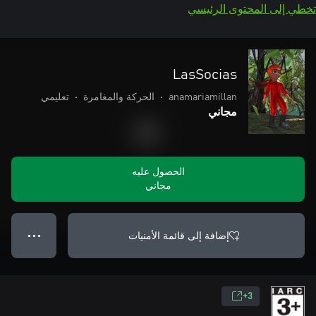
تخطي إلى المحتوى الرئيسي
LasSocias
anamariamillan
•
الحركة والمغامرة
•
تعليمي
مجاني
الحصول عليه
مجاني
إضافة إلى قائمة الأمنيات
● ● ●
3+