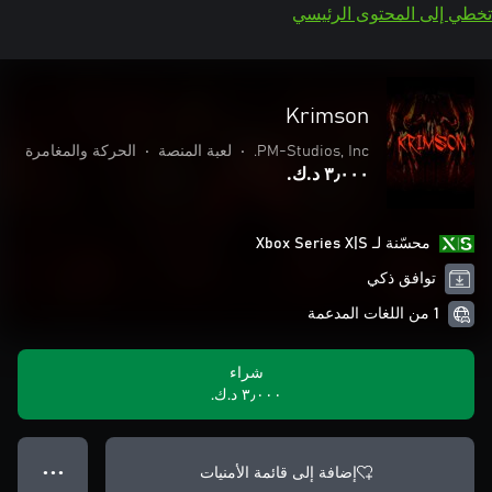
تخطي إلى المحتوى الرئيسي
Krimson
PM-Studios, Inc.
•
لعبة المنصة
•
الحركة والمغامرة
٣٫٠٠٠ د.ك.‏
محسّنة لـ Xbox Series X|S
توافق ذكي
1 من اللغات المدعمة
شراء
٣٫٠٠٠ د.ك.‏
إضافة إلى قائمة الأمنيات
● ● ●