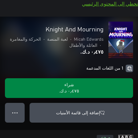
تخطي إلى المحتوى الرئيسي
Knight And Mourning
Micah Edwards
•
لعبة المنصة
•
الحركة والمغامرة
•
العائلة والأطفال
٠٫٤٧٥ د.ك.‏
1 من اللغات المدعمة
شراء
٠٫٤٧٥ د.ك.‏
إضافة إلى قائمة الأمنيات
● ● ●