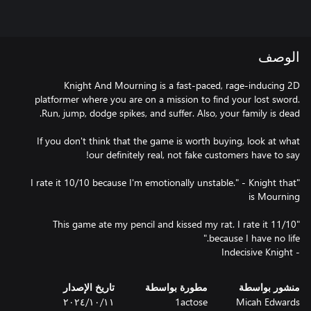
الوصف
Knight And Mourning is a fast-paced, rage-inducing 2D
platformer where you are on a mission to find your lost sword.
If you don't think that the game is worth buying, look at what
"I rate it 10/10 because I'm emotionally unstable." - Knight that
"This game ate my pencil and kissed my rat. I rate it 11/10
- Indecisive Knight
منشور بواسطة
مطورة بواسطة
تاريخ الإصدار
Micah Edwards
1actose
١١‏/١٠‏/٢٠٢٤