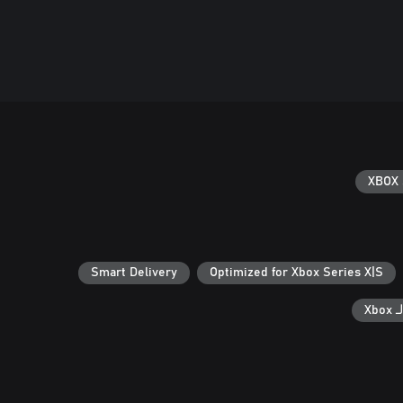
XBOX 
Smart Delivery
Optimized for Xbox Series X|S
Xb