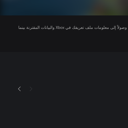
يتلقى ناشرو الألعاب التي تقوم بتشغيلها وصولاً إلى معلومات ملف تعريفك في Xbox والبيانات المقترنة بينما