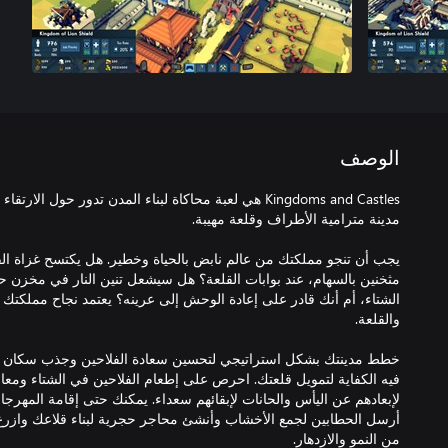
الوصف
Kingdoms and Castles هي لعبة محاكاة لبناء المدن تدور حول
يجب أن تنجو مملكتك من عالم نابض بالحياة وخطير. هل يكتسح غزاة الف
مثخنين بالسهام، عند بوابات القلعة؟ هل سيشعل تنين النار في مخزن
الشتاء، أم أنك قادر على إعادة الوحش إلى عرينه؟ يعتمد نجاح مملكت
خطط مدينتك بشكل استراتيجي لتحسين سعادة الفلاحين وجذب سكان ج
فيه الكفاية لتمويل قلعتك. احرص على إطعام الفلاحين في الشتاء ومعالجت
لإبعادهم عن اليأس والحانات لإبقائهم سعداء. يمكنك حتى إقامة المهرجان
أرسل الحطابين لجمع الأخشاب وأنشئ محاجر حجرية لبناء قلاعك وازرع