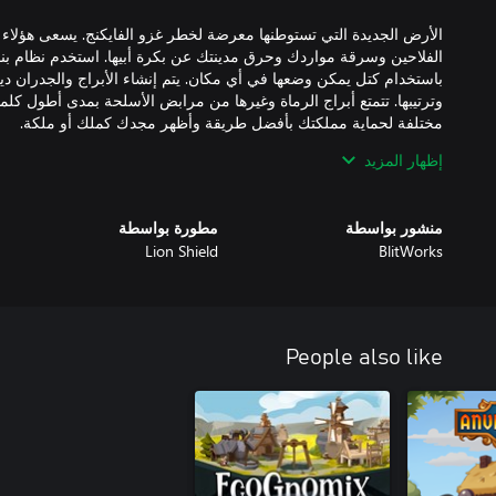
الأرض الجديدة التي تستوطنها معرضة لخطر غزو الفايكنج. يسعى هؤلاء
الفلاحين وسرقة مواردك وحرق مدينتك عن بكرة أبيها. استخدم نظام بناء
باستخدام كتل يمكن وضعها في أي مكان. يتم إنشاء الأبراج والجدران دينام
وترتيبها. تتمتع أبراج الرماة وغيرها من مرابض الأسلحة بمدى أطول كل
إظهار المزيد
ويحدث كل ذلك في عالم ديناميكي جميل مع نظام توليد سحابي إجرائ
إلى الشتاء. خوارزمية واقعية لنمو الأشجار تحاكي الغابات. حسب احتياج
منشور بواسطة
مطورة بواسطة
Lion Shield
BlitWorks
شكّل مصير مملكتك في doms and Castles
مملكتك وبقائها.
People also like