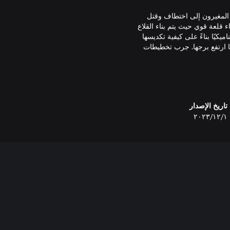
 المغيرون إلى اختطاف وقتل
 قلعة قوي حيث يتم بناء القلاع
يكيًا بناءً على كيفية تكديسها
ما ارتفع برجها. جرب تخطيطات
ي منمق ودورة موسمية من الصيف
اتك، يمكن للحطابين إفراغ الغابات
تاريخ الإصدار
١‏/١٢‏/٢٠٢٣
King، المغامرة الآسرة لبناء المدن حيث تحدد اختياراتك ازدهار