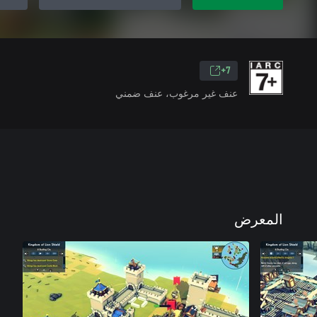
7+
عنف غير مرغوب، عنف ضمني
المعرض