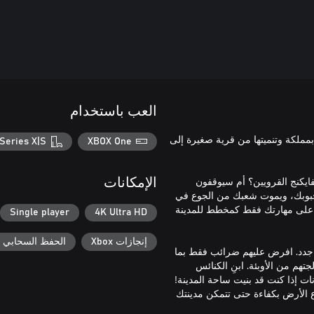
العب باستخدام
 الارتقاء بمملكة وتنميتها من قرية صغيرة إلى
Series X|S
XBOX One
ايكنج القرويين؟ أم سيوقفون
الإمكانات
 حبوبك، ويموت شعبك من الجوع في
ك على مهارتك فقط كمخطط للمدينة
Single player
4K Ultra HD
إنجازات Xbox
الحفظ السحابي لـ ox
دد. افرض عليهم ضرائب فقط بما
هم من الأوبئة. ابنِ الكنائس
ات إذا كنت قد بنيت ساحة المدينة!
 الأرض بكفاءة حتى تتمكن مدينتك