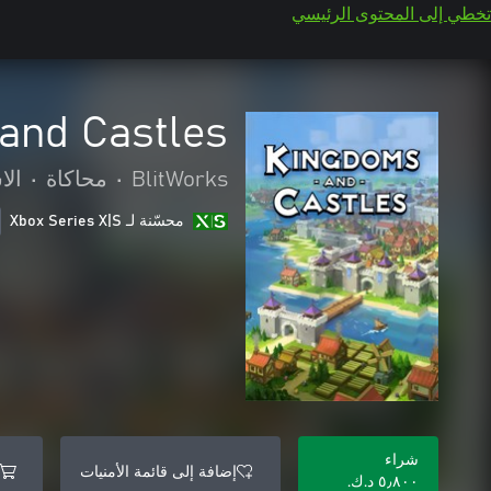
تخطي إلى المحتوى الرئيسي
and Castles
BlitWorks
•
محاكاة
•
الا
محسّنة لـ Xbox Series X|S
شراء
إضافة إلى قائمة الأمنيات
٥٫٨٠٠ د.ك.‏