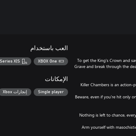
العب باستخدام
To get the King's Crown and sav
Series X|S
XBOX One
Grave and break through the dead
الإمكانات
Killer Chambers is an action
Single player
إنجازات Xbox
Beware, even if you're hit only o
Nothing is left to chance, ever
Arm yourself with masochisti