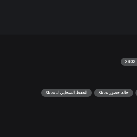
XBOX 
حالة حضور Xbox
الحفظ السحابي لـ Xbox