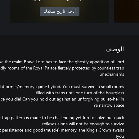
أدخل تاريخ ميلادك
الوصف
e the realm Brave Lord has to face the ghostly apparition of Lord
ly rooms of the Royal Palace fiercely protected by countless trap
-platformer/memory-game hybrid. You must survive in small rooms
nce you die! Can you hold out against an unforgiving bullet-hell in
y trap pattern is made to be challenging yet fun to solve but quick
c persistence and good (muscle) memory, the King's Crown awaits
you!