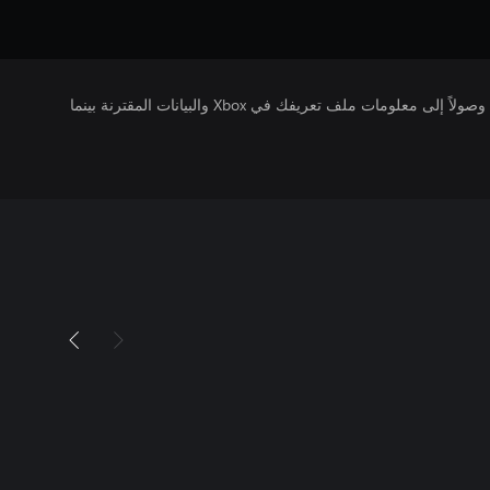
يتلقى ناشرو الألعاب التي تقوم بتشغيلها وصولاً إلى معلومات ملف تعريفك في Xbox والبيانات المقترنة بينما