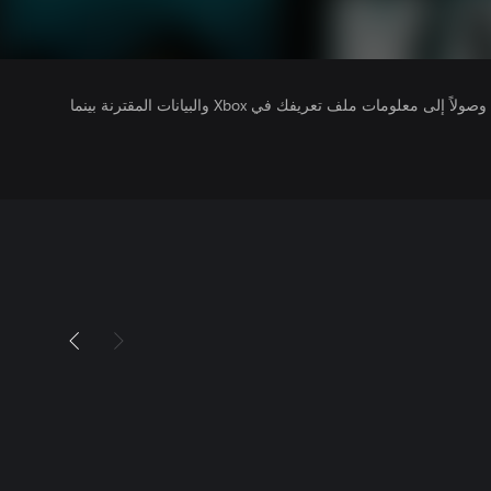
يتلقى ناشرو الألعاب التي تقوم بتشغيلها وصولاً إلى معلومات ملف تعريفك في Xbox والبيانات المقترنة بينما