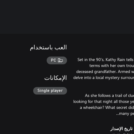
العب باستخدام
Set in the 90's, Kathy Rain tel
PC
terms with her own troub
deceased grandfather. Armed wi
delve into a local mystery surro
الإمكانات
Single player
As she follows a trail of c
looking for that night all those 
a wheelchair? What secret did
many peo
تاريخ الإصدار