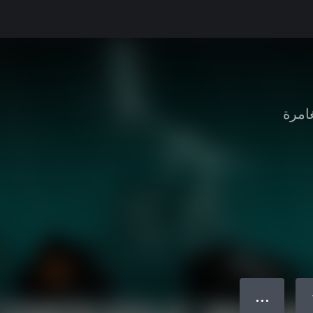
امرة
● ● ●