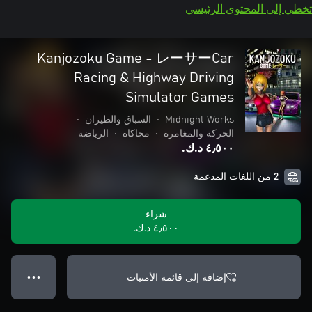
تخطي إلى المحتوى الرئيسي
Kanjozoku Game - レーサーCar
Racing & Highway Driving
Simulator Games
Midnight Works
•
السباق والطيران
•
الحركة والمغامرة
•
محاكاة
•
الرياضة
٤٫٥٠٠ د.ك.‏
2 من اللغات المدعمة
شراء
٤٫٥٠٠ د.ك.‏
إضافة إلى قائمة الأمنيات
● ● ●