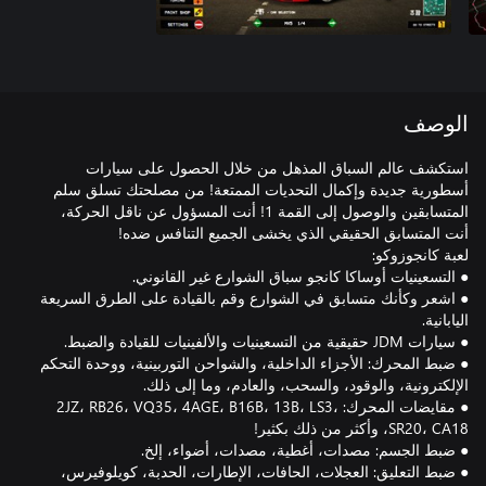
الوصف
استكشف عالم السباق المذهل من خلال الحصول على سيارات
أسطورية جديدة وإكمال التحديات الممتعة! من مصلحتك تسلق سلم
المتسابقين والوصول إلى القمة 1! أنت المسؤول عن ناقل الحركة،
● اشعر وكأنك متسابق في الشوارع وقم بالقيادة على الطرق السريعة
● ضبط المحرك: الأجزاء الداخلية، والشواحن التوربينية، ووحدة التحكم
● مقايضات المحرك: 2JZ، RB26، VQ35، 4AGE، B16B، 13B، LS3،
● ضبط التعليق: العجلات، الحافات، الإطارات، الحدبة، كويلوفيرس،