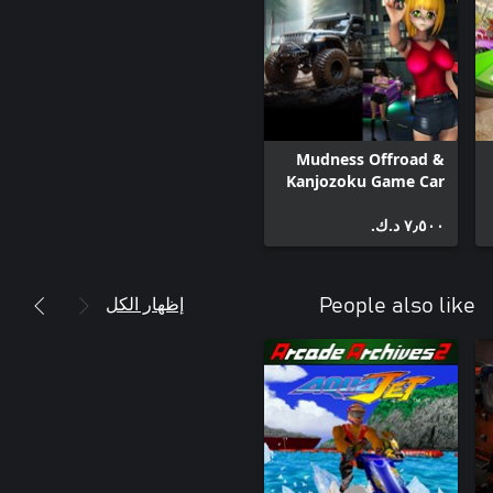
Mudness Offroad &
Kanjozoku Game Car
Racing & Highway
٧٫٥٠٠ د.ك.‏
Driving Simulator
Games Bundle
إظهار الكل
People also like