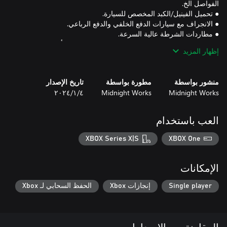
● نظام التصنيف: تجنب حركة المرور بسرعات عالية، وأكمل السباقات،
إظهار المزيد
واهرب من مطاردات الشرطة.
منشور بواسطة
مطورة بواسطة
تاريخ الإصدار
Midnight Works
Midnight Works
٤‏/١‏/٢٠٢٤
العب باستخدام
XBOX Series X|S
XBOX One
الإمكانات
Single player
إنجازات Xbox
الحفظ السحابي لـ Xbox