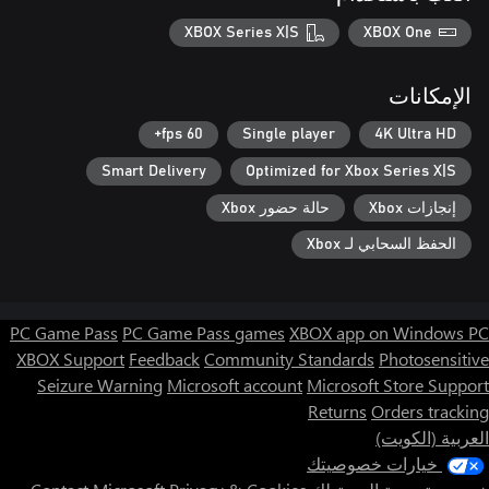
XBOX Series X|S
XBOX One
الإمكانات
60 fps+
Single player
4K Ultra HD
Smart Delivery
Optimized for Xbox Series X|S
إنجازات Xbox
حالة حضور Xbox
الحفظ السحابي لـ Xbox
PC Game Pass
PC Game Pass games
XBOX app on Windows PC
XBOX Support
Feedback
Community Standards
Photosensitive
Seizure Warning
Microsoft account
Microsoft Store Support
Returns
Orders tracking
العربية (الكويت)
خيارات خصوصيتك