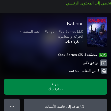
تخطي إلى المحتوى الرئيسي
Kalinur
Penguin Pop Games LLC
•
لعبة المنصة
•
الحركة والمغامرة
١٫٨٠٠ د.ك.‏
محسّنة لـ Xbox Series X|S
توافق ذكي
2 من اللغات المدعمة
شراء
١٫٨٠٠ د.ك.‏
إضافة إلى قائمة الأمنيات
● ● ●