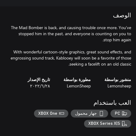
الوصف
The Mad Bomber is back, and causing trouble once more. You've
stopped him in the past, and everyone is counting on you to
With wonderful cartoon-style graphics, great sound effects, and
engrossing sound track, Kablooey will soon be a favorite of those
seeking a facelift on an old classic.
منشور بواسطة
مطورة بواسطة
تاريخ الإصدار
Lemonsheep
LemonSheep
٢٨‏/٦‏/٢٠٢٢
العب باستخدام
PC
جهاز محمول
XBOX One
XBOX Series X|S