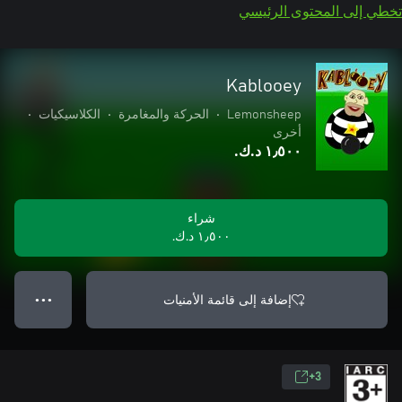
تخطي إلى المحتوى الرئيسي
Kablooey
Lemonsheep
•
الحركة والمغامرة
•
الكلاسيكيات
•
أخرى
١٫٥٠٠ د.ك.‏
شراء
١٫٥٠٠ د.ك.‏
إضافة إلى قائمة الأمنيات
● ● ●
3+