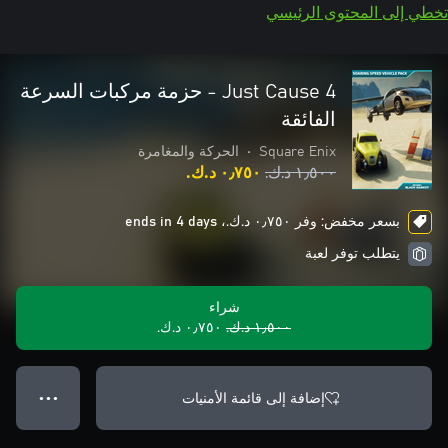
تخطي إلى المحتوى الرئيسي
Just Cause 4 - حزمة مركبات السرعة
الفائقة
Square Enix
•
الحركة والمغامرة
١٫٥٠٠ د.ك.‏
٠٫٧٥٠ د.ك.‏
بسعر مخفض: وفر ٠٫٧٥٠ د.ك.‏، ends in 4 days
يتطلب توفر لعبة
شراء
١٫٥٠٠ د.ك.‏
٠٫٧٥٠ د.ك.‏
إضافة إلى قائمة الأمنيات
● ● ●