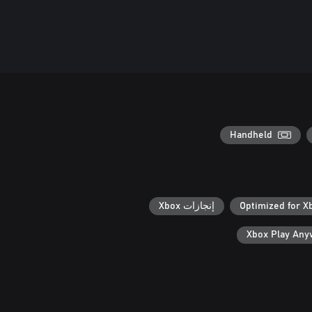
Handheld
Optimized for X
إنجازات Xbox
Xbox Play An