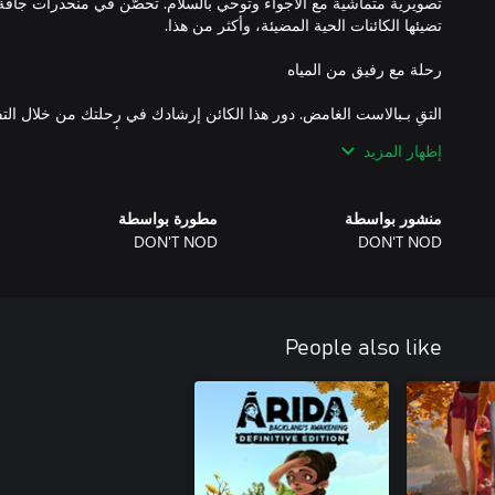
تصويرية متماشية مع الأجواء وتوحي بالسلام. تحصّن في منحدرات جافة ك
التقِ بـبالاست الغامض. دور هذا الكائن إرشادك في رحلتك من خلال ال
مسارك والمساعدة في كشف دلائل تساعد في حل ألغاز ماضي البرج وبل
إظهار المزيد
منشور بواسطة
مطورة بواسطة
DON'T NOD
DON'T NOD
People also like