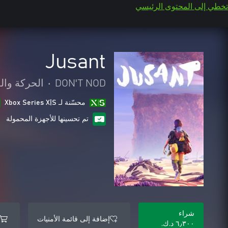
تخطي إلى المحتوى الرئيسي
Jusant
DON'T NOD
•
الحركة وال
محسّنة لـ Xbox Series X|S
تم تحسينها للأجهزة المحمولة
شراء
إضافة إلى قائمة الأمنيات
٦٫٣٠٠ د.ك.‏