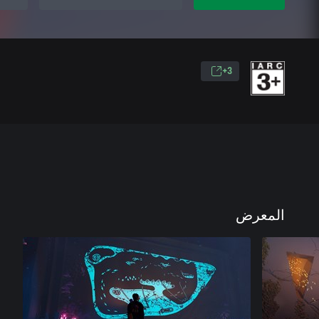
3+
المعرض