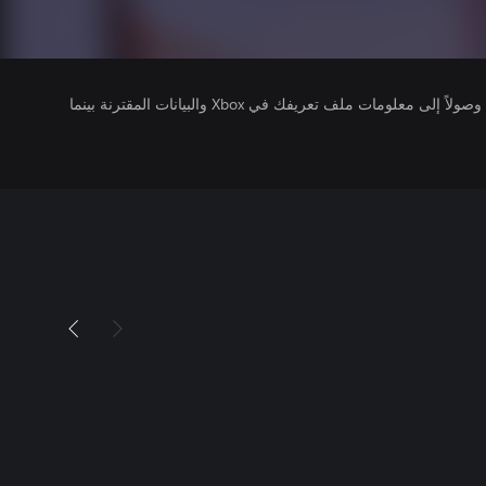
يتلقى ناشرو الألعاب التي تقوم بتشغيلها وصولاً إلى معلومات ملف تعريفك في Xbox والبيانات المقترنة بينما