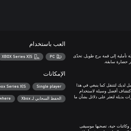
العب باستخدام
رحلة تأملية إلى قمة برج طويل. تحدّى
XBOX Series X|S
PC
الإمكانات
 لديك لتتنقل كما ينبغي في هذا
box Series X|S
Single player
 اكتشاف أفضل وسيلة لاستخدام
 بديلة لتعثر على دلائل بشأن ما
الحفظ السحابي لـ Xbox
ywhere
ر وكائنات حية، تصحبها موسيقى