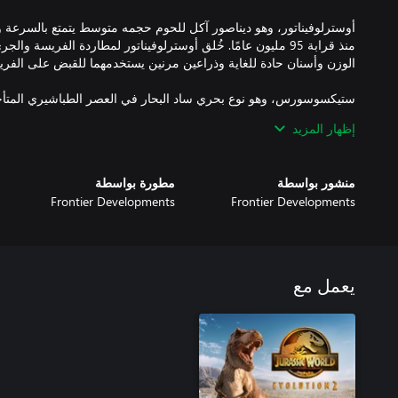
أوسترلوفيناتور، وهو ديناصور آكل للحوم حجمه متوسط يتمتع بالسرعة 
منذ قرابة 95 مليون عامًا. خُلق أوسترلوفيناتور لمطاردة الفريسة و
ستيكسوسورس، وهو نوع بحري ساد البحار في العصر الطباشيري المتأخر
البحر بفضل هيكله الانسيابي وزعانفه الكبيرة مما يجعل ستيكسوسورس 
إظهار المزيد
منشور بواسطة
مطورة بواسطة
Frontier Developments
Frontier Developments
يعمل مع