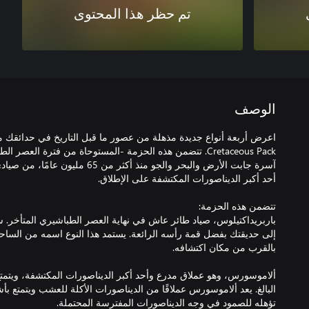
تم حظر هذا المحتوى
الوصف
Cretaceous Pack. تتضمن هذه الحزمة -المستوحاة من فترة العصر
آسرة جابت الأرض والبحر والجو منذ أكثر 
باربريداكتيلوس، صياد طائر عاش في نهاية العصر الطباشيري المتأخر. س
إلى حديقتك بفضل قمة رأسه الرائعة. يستمد هذا النوع اسمه من الساح
ألاموسورس، وهو عملاق مدرع وأحد أكبر الديناصورات المكتشفة، ويتم
البالغ. يعد ألاموسورس عملاقًا من الديناصورات الأكلة للعشب ويتمتع ب