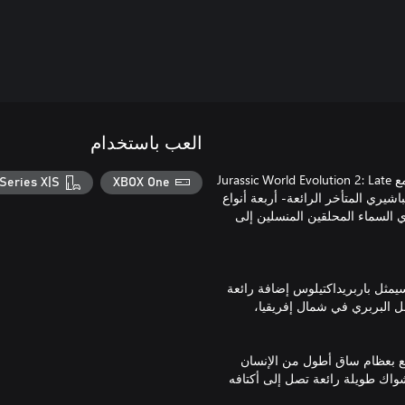
العب باستخدام
اعرض أربعة أنواع جديدة مذهلة من عصور ما قبل التاريخ في حدائقك مع Jurassic World Evolution 2: Late
Series X|S
XBOX One
 الطباشيري المتأخر الرائعة- أربعة أنواع
من 65 مليون عامًا، من صيادي السماء المحلقين المنسلين إلى
يمثل باربريداكتيلوس إضافة رائعة
ل البربري في شمال إفريقيا،
تع بعظام ساق أطول من الإنسان
أشواك طويلة رائعة تصل إلى أكتافه