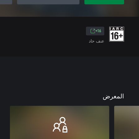
16+
عنف حاد
المعرض