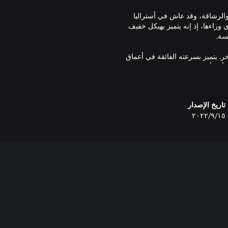
والرشاقة، وقد عاش في أستراليا
الجري وراءها، إذ إنه يتميز بهيكل خفيف
. يتميز بسرعته الفائقة في أعماق
أحد أكثر الديناصورات المفترسة
تاريخ الإصدار
١٥‏/٩‏/٢٠٢٢