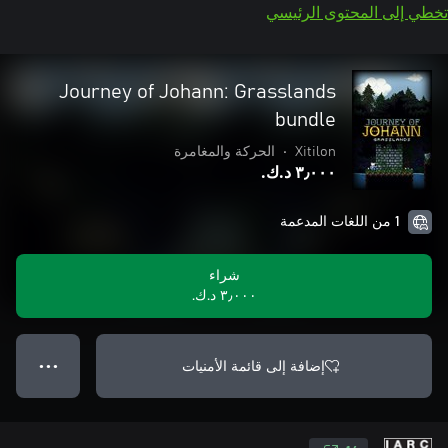
تخطي إلى المحتوى الرئيسي
Journey of Johann: Grasslands
bundle
Xitilon
•
الحركة والمغامرة
٣٫٠٠٠ د.ك.‏
1 من اللغات المدعمة
شراء
٣٫٠٠٠ د.ك.‏
إضافة إلى قائمة الأمنيات
● ● ●