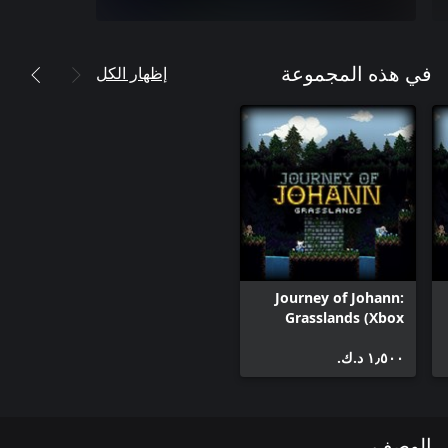
إظهار الكل
في هذه المجموعة
Journey of Johann:
Grasslands (Xbox
One)
١٫٥٠٠ د.ك.‏
الوصف