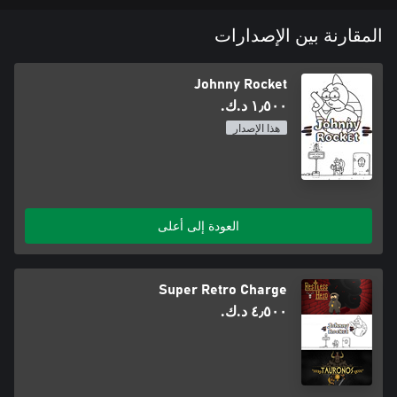
المقارنة بين الإصدارات
Johnny Rocket
١٫٥٠٠ د.ك.‏
هذا الإصدار
العودة إلى أعلى
Super Retro Charge
٤٫٥٠٠ د.ك.‏