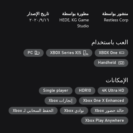
منشور بواسطة
مطورة بواسطة
تاريخ الإصدار
Restless Corp
HEDE, KG Game
١٦‏/٩‏/٢٠٢٠
Studio
العب باستخدام
PC
XBOX Series X|S
XBOX One
Handheld
الإمكانات
Single player
HDR10
4K Ultra HD
Xbox One X Enhanced
إنجازات Xbox
حالة حضور Xbox
نوادي Xbox
الحفظ السحابي لـ Xbox
Xbox Play Anywhere