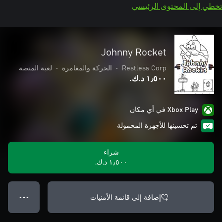
تخطي إلى المحتوى الرئيسي
Johnny Rocket
Restless Corp
•
الحركة والمغامرة
•
لعبة المنصة
١٫٥٠٠ د.ك.‏
Xbox Play في أي مكان
تم تحسينها للأجهزة المحمولة
شراء
١٫٥٠٠ د.ك.‏
إضافة إلى قائمة الأمنيات
● ● ●