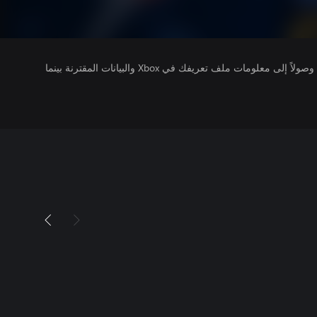
يتلقى ناشرو الألعاب التي تقوم بتشغيلها وصولاً إلى معلومات ملف تعريفك في Xbox والبيانات المقترنة بينما