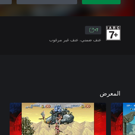
7+
عنف ضمني، عنف غير مرغوب
المعرض