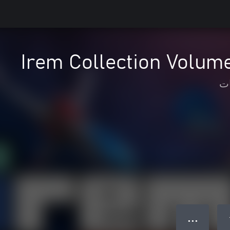
Irem Collection Volum
ات
● ● ●