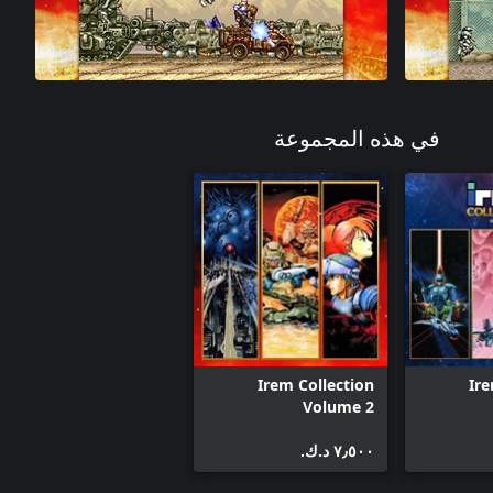
في هذه المجموعة
Irem Collection
Ire
Volume 2
٧٫٥٠٠ د.ك.‏