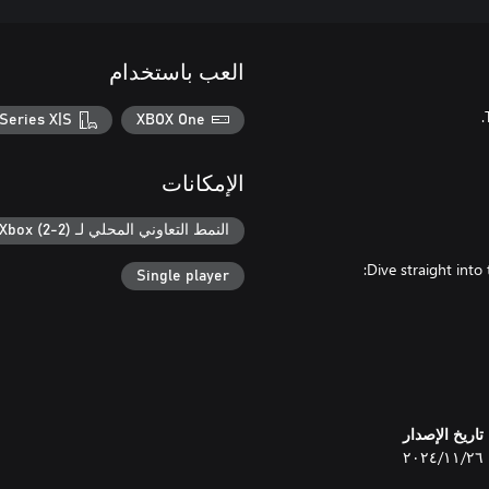
العب باستخدام
Series X|S
XBOX One
الإمكانات
النمط التعاوني المحلي لـ Xbox (2-2)
Single player
تاريخ الإصدار
٢٦‏/١١‏/٢٠٢٤