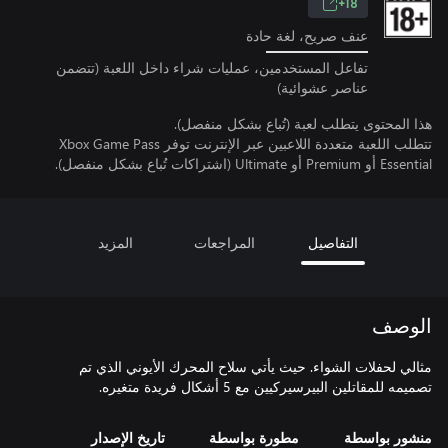
18+
عنف صريح، لغة حادة
تفاعل المستخدمين، عمليات شراء داخل اللعبة (تتضمن
عناصر عشوائية)
هذا المحتوى يتطلب لعبة (تُباع بشكل منفصل).
تتطلب اللعبة متعددة اللاعبين عبر الإنترنت توفر Xbox Game Pass
Essential أو Premium أو Ultimate (اشتراكات تُباع بشكل منفصل).
التفاصيل
المراجعات
المزيد
الوصف
مثالي لحفلات الشواء. حيث يأتي سلاح المحرك الأيوني الذي تم
تصميمه للمقاتلين البيرسيركيين مع 5 أشكال فريدة متغيره.
منشور بواسطة
مطورة بواسطة
تاريخ الإصدار