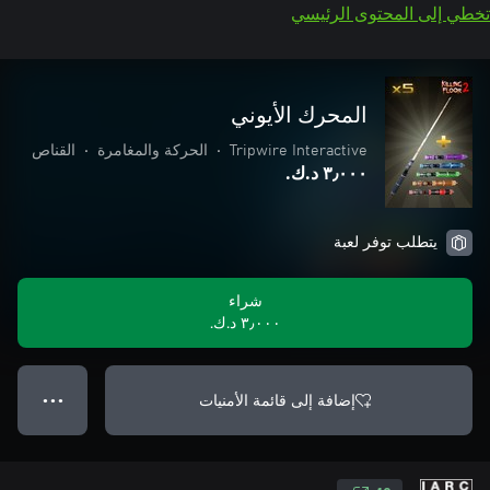
تخطي إلى المحتوى الرئيسي
المحرك الأيوني
Tripwire Interactive
•
الحركة والمغامرة
•
القناص
٣٫٠٠٠ د.ك.‏
يتطلب توفر لعبة
شراء
٣٫٠٠٠ د.ك.‏
إضافة إلى قائمة الأمنيات
● ● ●