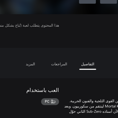
هذا المحتوى يتطلب لعبة (تُباع بشكل من
التفاصيل
المراجعات
المزيد
العب باستخدام
 من القوى الثلجية والفنون الحربية.
PC
للانتقام لشرف مقتل أخيه، يدخل كواي ليانج البطولة الثانية من Mortal Kombat لينتقم من سكوربيون. وبعد
الانتهاء من القصاص، عاد إلى المنزل ليتولى قيادة قبيلة لين كوي. وذلك لأن أستاذه Sub-Zero الثاني حوّل