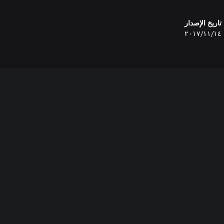
تاريخ الإصدار
١٤‏/١١‏/٢٠١٧