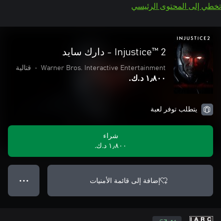
تخطي إلى المحتوى الرئيسي
Injustice™ 2 - دارك سايد
Warner Bros. Interactive Entertainment
•
قتالية
١٫٨٠٠ د.ك.‏
يتطلب توفر لعبة
شراء
١٫٨٠٠ د.ك.‏
إضافة إلى قائمة الأمنيات
● ● ●