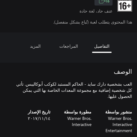
16+
عنف حاد، لغة حادة
هذا المحتوى يتطلب لعبة (تُباع بشكل منفصل).
التفاصيل
المراجعات
المزيد
الوصف
العب بشخصية دارك سايد - الحاكم المستبد لكوكب أبوكاليبس. تأتي
كل شخصية إضافية مع مجموعة المعدات الخاصة بها التي يمكن
الحصول عليها.
منشور بواسطة
مطورة بواسطة
تاريخ الإصدار
Warner Bros.
Warner Bros.
١٤‏/١١‏/٢٠١٧
Interactive
Interactive
Entertainment